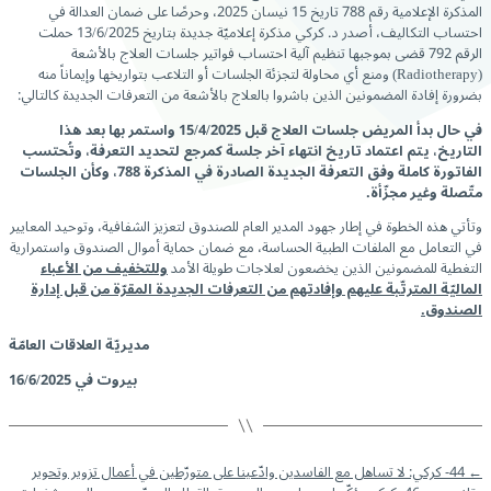
المذكرة الإعلامية رقم 788 تاريخ 15 نيسان 2025، وحرصًا على ضمان العدالة في
احتساب التكاليف، أصدر د. كركي مذكرة إعلاميّة جديدة بتاريخ 13/6/2025 حملت
الرقم 792 قضى بموجبها تنظيم آلية احتساب فواتير جلسات العلاج بالأشعة
(Radiotherapy) ومنع أي محاولة لتجزئة الجلسات أو التلاعب بتواريخها وإيماناً منه
بضرورة إفادة المضمونين الذين باشروا بالعلاج بالأشعة من التعرفات الجديدة كالتالي:
في حال بدأ المريض جلسات العلاج قبل 15/4/2025 واستمر بها بعد هذا
التاريخ، يتم اعتماد تاريخ انتهاء آخر جلسة كمرجع لتحديد التعرفة، وتُحتسب
الفاتورة كاملة وفق التعرفة الجديدة الصادرة في المذكرة 788، وكأن الجلسات
متّصلة وغير مجزّأة
.
وتأتي هذه الخطوة في إطار جهود المدير العام للصندوق لتعزيز الشفافية، وتوحيد المعايير
في التعامل مع الملفات الطبية الحساسة، مع ضمان حماية أموال الصندوق واستمرارية
التغطية للمضمونين الذين يخضعون لعلاجات طويلة الأمد
وللتخفيف من الأعباء
الماليّة المترتّبة عليهم وإفادتهم من التعرفات الجديدة المقرّة من قبل إدارة
الصندوق.
مديريّة العلاقات العامّة
بيروت في 16/6/2025
←
44- كركي: لا تساهل مع الفاسدين وادّعينا على متورّطين في أعمال تزوير وتحوير