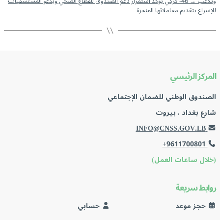
وتلاعب
→
46- كركي يؤكّد استمرار دعم الصندوق للقطاع الصحّي ويدعو المستشفيات
للإسراع بتقديم معاملاتها المنجزة
المركز الرئيسي
الصندوق الوطني للضمان الإجتماعي
شارع بغداد ، بيروت
INFO@CNSS.GOV.LB
+9611700801
(خلال ساعات العمل)
روابط سريعة
حجز موعد
حسابي