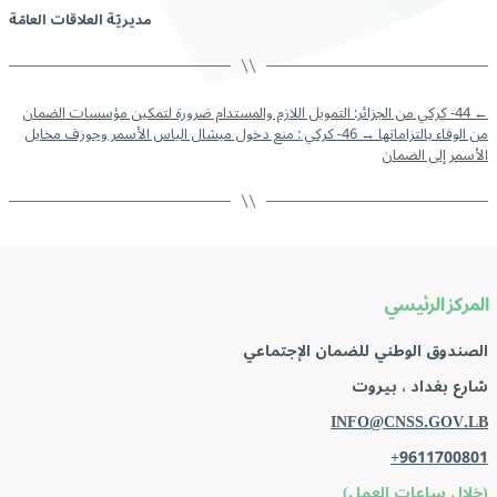
مديريّة العلاقات العامّة
←
44- كركي من الجزائر: التمويل اللازم والمستدام ضرورة لتمكين مؤسسات الضمان
من الوفاء بالتزاماتها
→
46- كركي : منع دخول ميشال الياس الأسمر وجوزف مخايل
الأسمر إلى الضمان
المركز الرئيسي
الصندوق الوطني للضمان الإجتماعي
شارع بغداد ، بيروت
INFO@CNSS.GOV.LB
+9611700801
(خلال ساعات العمل)