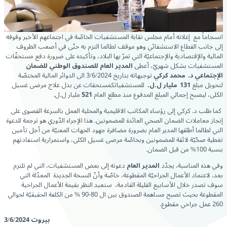
انسجاماً مع إعلانه أمام مجلس نقابة المستشفيات الخاصّة في اجتماعهم الأخير وقوفه
إلى جانب القطاع الاستشفائي وهو موقف لطالما التزم به حتّى في أصعب الظروف
المالية والإقتصادية والإجتماعيّة التي تمرّ بها البلاد، وتأكيده على ضرورة دفع مستحقّات
المستشفيات بشكل شهريّ، أعطى
المدير العام للصندوق الوطني للضمان
الإجتماعي
د. محمد كركي
توجيهاته بتاريخ 3/6/2024 الى الدوائر المالية المختصّة
لتحويل مبلغ
131 مليار ل.ل.
للمستشفياتكمستحقات عن بدل علاج مرضى غسيل
الكلى، ليصبح إجمالي المبلغ المدفوع منذ مطلع العام
521
مليار ل.ل.
كما طلب د. كركي إلى رؤساء المكاتب الاقليمية والمحلية العمل بالسرعة القصوى على
إنجاز معاملات الضمان الصحي العائدة للمضمونين. هذا الإجراء الدّوري هو ترجمة للدعوة
التي لطالما أطلقها المدير العام بضرورة مضافرة جهود الجهات المعنيّة من أجل تأمين
تغطية صحّيّة لائقة للمضمونين وبخاصّة مرضى غسيل الكلى، واستمرارية استفادتهم
بنسبة 100% من قبل الضمان.
وفي هذه المناسبة، يجدّد
المدير العام
دعوته إلى بعض المستشفيات، التي لم تلتزم
بعد، لاعتماد الأعمال الجراحيّة المقطوعة، خاصّة وأنّ النسخة الجديدة المعدّلة التي
سوف تصدر خلال الأسابيع القليلة القادمة، ستعيد النظر بقيمة الأعمال الجراحية
المقطوعة بحيث تصبح مساهمة الصندوق بين ال 80-90 % من الكلفة الحقيقيّة لحوالي
260 عمل جراحي مقطوع.
بيروت 3/6/2024