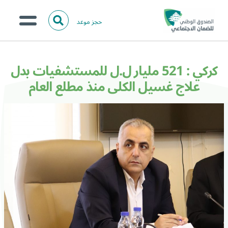
حجز موعد
ا
ل
البحث
ب
عن:
من نحن؟
ح
كركي : 521 مليار ل.ل للمستشفيات بدل
ث
الخدمات الالكترونية
علاج غسيل الكلى منذ مطلع العام
المركز الإعلامي
تواصل معنا