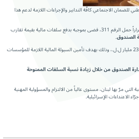
لوطني للضمان الاجتماعي كافّة التدابير والإجراءات اللازمة لدعم هذا
وفي هذا الإطار، يواصل المدير العام للصندوق، د. محمد كركي، سياسة دعم القطاع الاستشفائي على وجه الخصوص، إذ أصدر بتاريخ 8/6/2026 قراراً حمل الرقم 311، قضى بموجبه بدفع سلفات مالية بقيمة تقارب
.
وبذلك، يكون إجمالي ما سدّده الصندوق لتغطية نفقات الاستشفاء للمضمونين فقط، من دون غسيل الكلى، قد بلغ منذ مطلع العام الحالي نحو 2317 مليار ل.ل.، وذلك بهدف تأمين السيولة المالية اللازمة للمؤسسات
دارة الصندوق من خلال زيادة نسبة السلفات الممنوحة
بة التي مرّ بها لبنان، مستوى عالياً من الالتزام والمسؤولية المهنية
ء الاعتداءات الإسرائيلية.