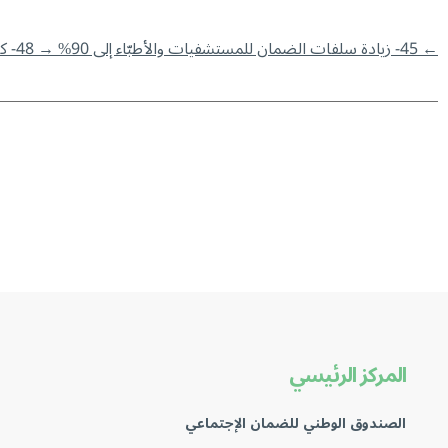
←
45- زيادة سلفات الضمان للمستشفيات والأطبّاء إلى 90%
→
48- كركي: الدفعة الأولى للأطباء والمستشفيات وفق التغطية الجديدة (90%) ومليارين و500 مليون للمضمونين الاختياريين
المركز الرئيسي
الصندوق الوطني للضمان الإجتماعي