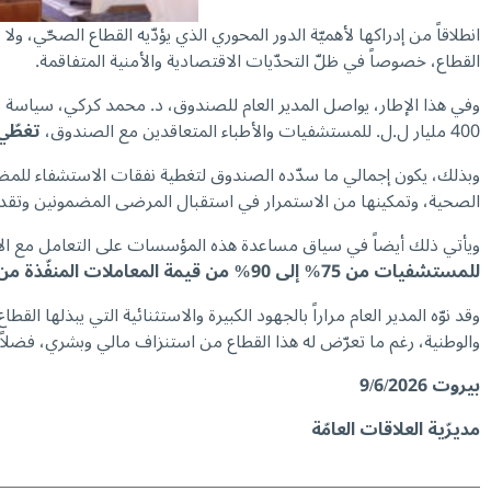
انطلاقاً من إدراكها لأهميّة الدور المحوري الذي يؤدّيه القطاع الصحّي، ولا
القطاع، خصوصاً في ظلّ التحدّيات الاقتصادية والأمنية المتفاقمة.
400 مليار ل.ل. للمستشفيات والأطباء المتعاقدين مع الصندوق،
تغطّي كلفة 5845 معاملة استشفائية لم
الصحية، وتمكينها من الاستمرار في استقبال المرضى المضمونين وتقدي
ويأتي ذلك أيضاً في سياق مساعدة هذه المؤسسات على التعامل مع الارت
للمستشفيات من 75% إلى 90% من قيمة المعاملات المنفّذة من قبل المضمونين
وقد نوّه المدير العام مراراً بالجهود الكبيرة والاستثنائية التي يبذلها الق
والوطنية، رغم ما تعرّض له هذا القطاع من استنزاف مالي وبشري، فضلاً 
بيروت 9/6/2026
مديرّية العلاقات العامّة