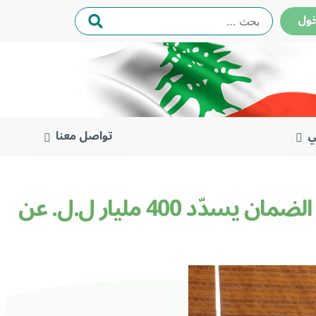
البحث
ول
عن:
ي
تواصل معنا
كركي : بعد رفع نسبة السلف الماليّة للمستشفيات والأطبّاء الى 90 %، الضمان يسدّد 400 مليار ل.ل. عن