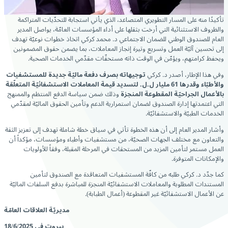
تأكيدًا منه على المسار التطويري المتصاعد، الذي يأتي استجابة للتحدّيات المتراكمة
والظروف الاستثنائية التي أرخت بثقلها على أداء المؤسسات العامّة، يواصل المدير
العام للصندوق الوطني للضمان الاجتماعي د. محمد كركي اتخاذ خطوات نوعيّة تهدف
إلى تحسين آليّة العمل وتسريع وتيرة إنجاز المعاملات، بما يضمن حقوق المضمونين
ويحفظ كرامتهم، ويؤمّن في الوقت ذاته مستحقّات مقدّمي الخدمات الصحية.
وفي هذا الإطار، أصدر د. كركي
توجيهاته بصرف دفعة ماليّة جديدة للمستشفيات
والأطبّاء وقدرها 61 مليار ل.ل. لتسديد قيمة المعاملات الاستشفائيّة المتعلّقة
بالأعمال الجراحيّة المقطوعة المنجزة
وذلك ضمن سياسة الدفع المنتظم والممنهج
التي اعتمدتها إدارة الصندوق لضمان استمرارية الدعم وتأمين الحقوق الماليّة لمقدّمي
الخدمات الطبيّة والاستشفائيّة.
وأشار المدير العام إلى أن هذه الخطوة تأتي في سياق خطة شاملة تهدف إلى تعزيز الثقة
والتعاون مع مختلف الجهات الصحيّة، من مستشفيات وأطباء ومؤسسات، مؤكداً أن
العمل مستمر لتأمين المزيد من المستحقات في المرحلة المقبلة، وفقاً للأولويات
والإمكانات المتوفرة.
كما جدّد د. كركي طلبه من كافّة المستشفيات المتعاقدة مع الصندوق لتأمين
المستندات المطلوبة والمعاملات الاستشفائيّة المنجزة للمباشرة بدفع السلفات الماليّة
عن الأعمال الاستشفائيّة غير المقطوعة (أعمال الطبابة).
مديريّة العلاقات العامّة
بيروت في 18/6/2025