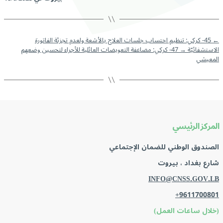
←
45- كركي: تنظيم احتساب جلسات العلاج بالأشعة ولعدم تجزئة الفاتورة
الاستشفائيّة
→
47- كركي: مضاعفة التعويضات العائلية للأجراء لتحسين وضعهم
المعيشي
المركز الرئيسي
الصندوق الوطني للضمان الإجتماعي
شارع بغداد ، بيروت
INFO@CNSS.GOV.LB
+9611700801
(خلال ساعات العمل)