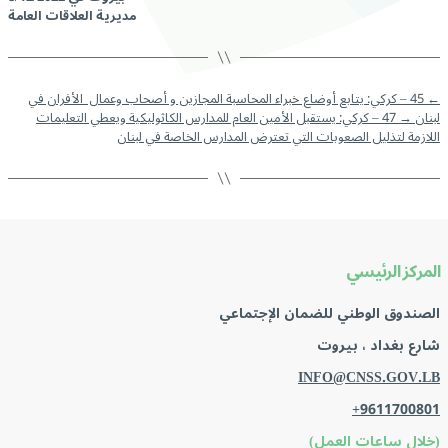
مديرية العلاقات العامة
←
45 – كركي: يتابع أوضاع خبراء المحاسبة المجازين و أصحاب وعمال الأفران في
لبنان
→
47 – كركي: يستقبل الأمين العام للمدارس الكاثوليكية ويعطي التعليمات
اللازمة لتذليل الصعوبات التي تعترض المدارس الخاصة في لبنان
المركز الرئيسي
الصندوق الوطني للضمان الإجتماعي
شارع بغداد ، بيروت
INFO@CNSS.GOV.LB
+9611700801
(خلال ساعات العمل)