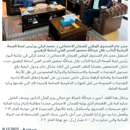
مدير عام الصندوق الوطني للضمان الاجتماعي د. محمد كركي ورئيس لجنة الصحة
النيابية النائب بلال عبدالله بحضور المدير الفني أسامة الزهيري
استقبل مدير عام الصندوق الوطني للضمان الاجتماعي د. محمد كركي في مكتبه اليوم
رئيس لجنة الصحة النيابية النائب بلال عبدالله بحضور المدير الفني أسامة الزهيري حيث
تداول المجتمعون بقصايا الملف الصحي في البلاد بشكل عام، وحول كيفية رفع
مستوى التقديمات الصحية والاستشفائية والدوائية للمضمونين في ظل الأزمة
الاقتصادية والمالية الراهنة بشكل خاص مشددين على أهمية إحقاق العدالة لناحية
التقديمات الممنوحة من قبل الجهات الحكومية الضامنة لاسيما تلك التي تقدمها وزارة
الصحة العامة.
وخلال هذا اللقاء، أجرى د.عبدالله اتصالا مع معالي وزير المال الدكتور يوسف الخليل
شكره فيه على الاهتمام الذي يوليه للضمان الاجتماعي مجددا مطالبته إلتزام وزارة المالية
دفع مستحقات الصندوق واستكمال رفده بالاموال المرصودة له في موازنة العام ٢٠٢٢
والعمل يدا بيد مع إدارة الضمان من أجل تأمين سداد الديون المستحقة له عند الدولة
اللبنانية والتي تجاوزت ال ٥٠٠٠ مليار ل.ل. مع نهاية العام ٢٠٢٠.
بيروت في 8/12/2022