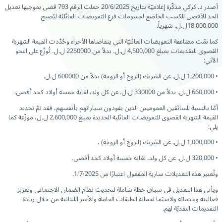
أصدر د. كركي مذكّرة إعلاميّة بتاريخ 20/6/2025 حملت الرقم 793 قضى بموجبها تعديل
الحد الأقصى للكسب الخاضع لحسومات فرع التعويضات العائليّة ليُصبح
18,000,000ل.ل. شهرياً.
كما تمّت مضاعفة التعويضات العائليّة التي يتقاضاها الأجراء وحُدّدت القيمة الشهرية
القصوى للتقديمات بمبلغ 4,500,000 ل.ل. بدلاً من 2250000 ل.ل. تُوزّع على النحو
الآتي:
• 1,200,000 ل.ل. عن الشريك (الزوج أو الزوجة) بدلاً من 600000 ل.ل.
• 660,000 ل.ل. بدلاً من 330000 ل.ل. عن كل ولد، لغاية خمسة أولاد كحد أقصى.
أمّا بالنسبة للسائقين العموميين الذين يقودون سياراتهم بأنفسهم، فقد تمّ تحديد
القيمة الشهرية القصوى للتعويضات العائلية الجديدة بمبلغ 2,600,000 ل.ل، موزّعة كما
يلي:
• 1,000,000 ل.ل. عن الشريك (الزوج أو الزوجة) ،
• 320,000 ل.ل. عن كل ولد، لغاية خمسة أولاد كحد أقصى.
وتُعتبر هذه التعديلات سارية المفعول اعتبارًا من 1/7/2025.
ويأتي هذا التعديل في سياق خطة شاملة لتحديث نظام الضمان الاجتماعي وتعزيز
فعاليته وخدماته ولاسيّما لحماية الطبقات العاملة والأسر اللبنانية من خلال زيادة
التقديمات النقديّة لهم.