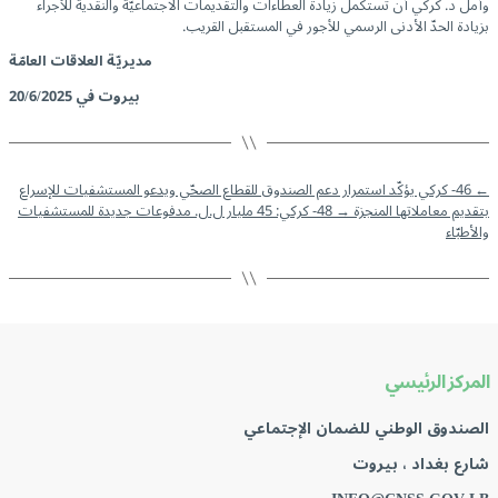
وأمل د. كركي أن تستكمل زيادة العطاءات والتقديمات الاجتماعيّة والنقدية للأجراء
بزيادة الحدّ الأدنى الرسمي للأجور في المستقبل القريب.
مديريّة العلاقات العامّة
بيروت في 20/6/2025
←
46- كركي يؤكّد استمرار دعم الصندوق للقطاع الصحّي ويدعو المستشفيات للإسراع
بتقديم معاملاتها المنجزة
→
48- كركي: 45 مليار ل.ل. مدفوعات جديدة للمستشفيات
والأطبّاء
المركز الرئيسي
الصندوق الوطني للضمان الإجتماعي
شارع بغداد ، بيروت