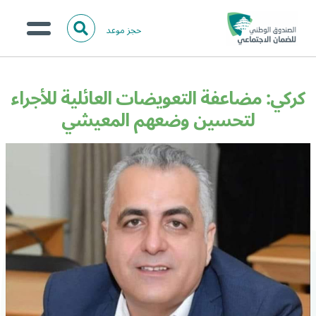
حجز موعد
ا
ل
البحث
ب
عن:
من نحن؟
ح
كركي: مضاعفة التعويضات العائلية للأجراء
ث
الخدمات الالكترونية
لتحسين وضعهم المعيشي
المركز الإعلامي
تواصل معنا