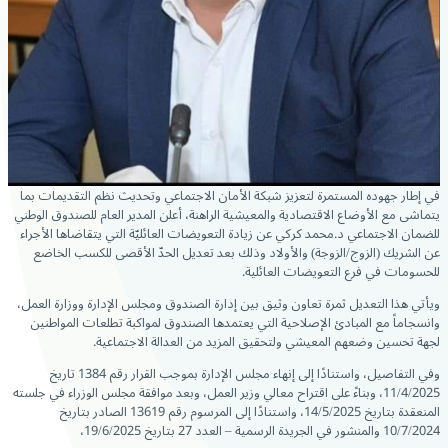
في إطار جهوده المستمرة لتعزيز شبكة الأمان الاجتماعي وتحديث نظم التقديمات بما
يتماشى مع الأوضاع الاقتصادية
والمعيشية الراهنة، أعلن المدير العام للصندوق الوطني
للضمان الاجتماعي د.محمد كركي عن زيادة التعويضات العائليّة التي يتقاضاها الأجراء
عن الشريك (الزوج/الزوجة) والأولاد وذلك بعد تعديل الحدّ الأقصى للكسب الخاضع
للحسومات في فرع التعويضات العائلية.
ويأتي هذا التعديل ثمرة تعاون وثيق بين إدارة الصندوق ومجلس الإدارة ووزارة العمل،
وانسجاماً مع المبادئ الإصلاحية التي يعتمدها الصندوق لمواكبة تطلعات المواطنين
لجهة تحسين وضعهم المعيشي ولتحقيق المزيد من العدالة الاجتماعية.
وفي التفاصيل، واستنادًا إلى إنهاء مجلس الإدارة بموجب القرار رقم 1384 تاريخ
11/4/2025، وبناءً على اقتراح معالي وزير العمل، وبعد موافقة مجلس الوزراء في جلسته
المنعقدة بتاريخ 14/5/2025، واستنادًا إلى المرسوم رقم 13619 الصادر بتاريخ
10/7/2024 والمنشور في الجريدة الرسمية – العدد 27 بتاريخ 19/6/2025،