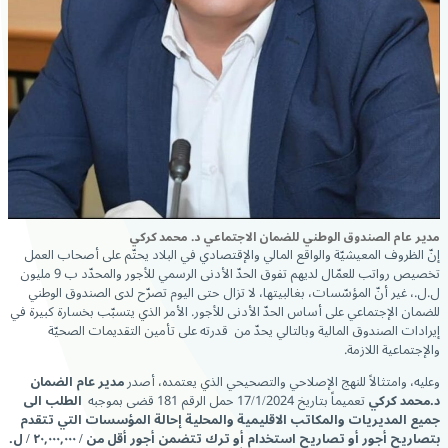
مدير عام الصندوق الوطني للضمان الاجتماعي د. محمد كركي
إنّ الظروف المعيشيّة والواقع المالي والإقتصادي في البلاد يحتّم على أصحاب العمل
تخصيص رواتب للعمّال لديهم تفوق الحدّ الأدنى الرسمي للأجور والمحدّد ب 9 مليون
ل.ل.، غير أنّ المؤسّسات، بغالبيتها، لا تزال حتى اليوم تصرّح لدى الصندوق الوطني
للضمان الإجتماعي على أساس الحدّ الأدنى للأجور. الأمر الذي يتسبّب بخسارة كبيرة في
إيرادات الصندوق المالية وبالتالي يحدّ من قدرته على تأمين التقديمات الصحيّة
والإجتماعية اللازمة.
وعليه، وامتثالاً للنهج الإصلاحي والتصحيحي الذي يعتمده، أصدر
مدير عام الضمان
د.محمد كركي
تعميماً بتاريخ 17/1/2024 حمل الرقم 181 قضى بموجبه
الطلب الى
جميع المديريات والمكاتب الاقليمية والمحلية إحالة المؤسسات التي تتقدم
بتصاريح أجور أو تصاريح استخدام أو ترك تتضمن أجور أقل من / ٢٠,٠٠٠,٠٠٠ / ل.