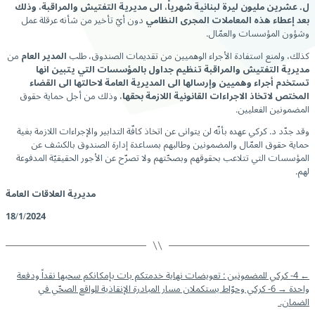
ل. عشرين مليون ليرة لبنانية شهرياً، الى مديرية التفتيش والمراقبة،
وذلك
بعد إعطاء هذه المعاملات المجرى النظامي
دون أيّ تأخير من شأنه عرقلة عمل
وشؤون المؤسسات والعمّال.
كذلك، ولمنع استفادة الأجراء الوهميين من تقديمات الصندوق، طلب
المدير العام
من
مديرية التفتيش والمراقبة تنظيم جداول بالمؤسسات التي يتبين انها
تستخدم أجراء وهميين وإرسالها الى المديرية العامة لاحالتها الى القضاء
المختص لاتخاذ الاجراءات القانونية اللازمة بحقها
، وذلك من أجل حماية حقوق
المضمونين الفعليين.
وقد جدّد د. كركي عهده بأنّه لن يتوانى عن اتخاذ كافّة التدابير والإجراءات اللازمة بغية
حماية حقوق العمّال والمضمونين وطالبهم بمساعدة إدارة الصندوق بالكشف عن
المؤسسات التي تتلاعب بحقوقهم وبصحّتهم ولا تصرّح عن الأجور الحقيقيّة المدفوعة
لهم.
مديرية العلاقات العامة
18/1/2024
←
4- كركي للمضمونين : تعويضات نهاية خدمتكم بات بإمكانكم سحبها نقداً ودفعة
واحدة
→
6- كركي وحوّاط يستكملان مسار المبادرة الإنقاذية للواقع الصحّي في
الضمان.