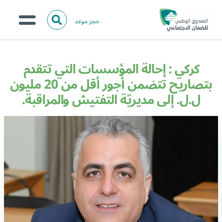
حجز موعد
ا
ل
البحث
ب
عن:
من نحن؟
ح
كركي : إحالة المؤسسات التي تتقدم
ث
الخدمات الالكترونية
بتصاريح تتضمن أجور أقل من 20 مليون
ل.ل. إلى مديريّة التفتيش والمراقبة.
المركز الإعلامي
تواصل معنا