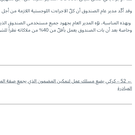
وقد أكّد مدير عام الصندوق أن كلّ الاجراءت اللوجستية اللازمة من أجل تف
وبهذه المناسبة، نوّه المدير العام بجهود جميع مستخدمي الصندوق ال
وخاصة بعد أن بات الصندوق يعمل بأقلّ من 40% من ملاكاته نظراً للشواغر الكبيرة التي طالت المؤسسة .
←
52 – كركي يضع مسلك عمل لتمكين المضمون الذي يجمع صفة المضمون والمستفيد الحصول على الإستفادة الأفضل￼
المبادرة