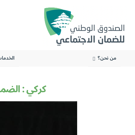
من نحن؟
الخدمات
البحث
عن:
كركي : الضمان