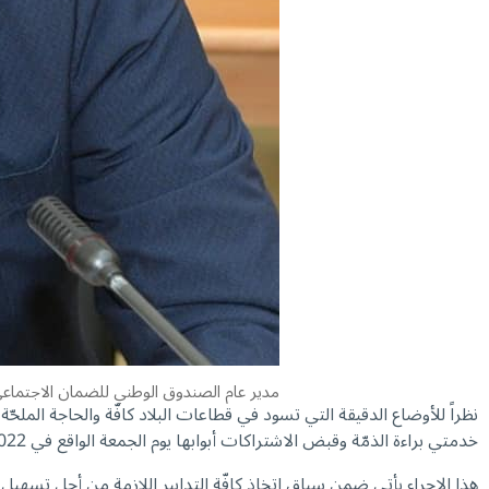
مدير عام الصندوق الوطني للضمان الاجتماع
نظراً للأوضاع الدقيقة التي تسود في قطاعات البلاد كافّة والحاجة الملحّة
خدمتي براءة الذمّة وقبض الاشتراكات أبوابها يوم الجمعة الواقع في 30/12/2022، بشكل استثنائي، كذلك مصلحة براءة الذمّة ومصلحتي الاشتراكات والمحاسبة في المركز الرئيسي في بيروت.
هذا الإجراء يأتي ضمن سياق اتخاذ كافّة التدابير اللازمة من أجل تسهيل