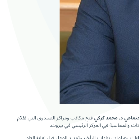
جتماعي د. محمد كركي
فتح مكاتب ومراكز الصندوق التي تقدّم
ات وغرامات زيادات التأخير وتمديد المهل قبل نهاية العام.