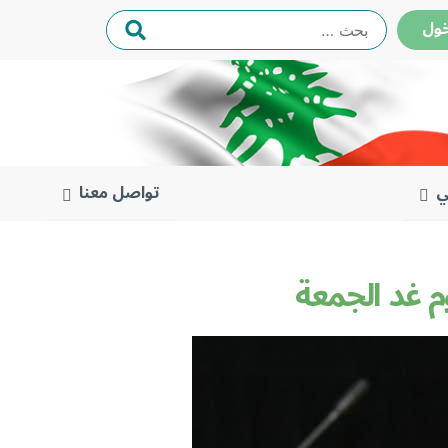
البحث
ول
عن:
ي
تواصل معنا
وم غد الجمعة