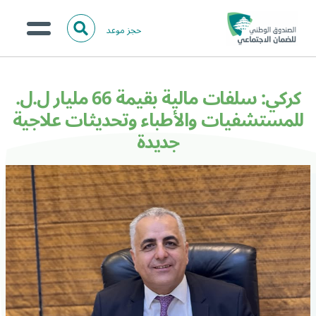
حجز موعد
ا
ل
البحث
ب
عن:
من نحن؟
ح
كركي: سلفات مالية بقيمة 66 مليار ل.ل.
ث
الخدمات الالكترونية
للمستشفيات والأطباء وتحديثات علاجية
جديدة
المركز الإعلامي
تواصل معنا