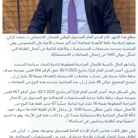
مطلع هذا الشهر، قام المدير العام للصندوق الوطني للضمان الاجتماعي د. محمد كركي
بخطوة
إصلاحية بالغة الأهمية لمعالجة أحد أكبر مصادر الأعباء على المضمونين وهي
المباشرة بتسديد مستحقات المستشفيات والأطباء الناتجة عن أعمال الطبابة التي
تشكّل حوالي 60% من إجمالي المعاملات الاستشفائيّة.
وكما هو الحال بالنسبة للأعمال الجراحية المقطوعة لناحية اعتماد سياسة التسديد
الدوري، أصدر المدير العام قرارًا بتاريخ 30/7/2025 حمل الرقم 666 قضى بموجبه صرف
سلفة مالية جديدة على حساب معاملات الاستشفاء (الطبابة) بقيمة 30 مليار ل.ل.،
ليصبح المجموع حوالي 48 مليار ل.ل. منذ المباشرة بتسديد هذه النوع من المعاملات.
وفي السياق عينه، أصدر المدير العام قرارًا آخر بتاريخ 30/7/2025 حمل الرقم 667 قضى
بموجبه صرف سلفة مالية جديدة للمستشفيات المتعاقدة مع الصندوق عن الأعمال
الجراحية المقطوعة بقيمة 36 مليار ليرة لبنانية، مبشّراً أنّه ليس فقط هذا النوع من
الأعمال سوف يكون مغطّى بنسبة 90%، بل وخلال الأيام القليلة القادمة سوف تعود
كافّة الأعمال الجراحية والاستشفائية مجددًا إلى ما كانت عليه قبل الأزمة، وهو ما اعتبره
“تحقيقًا لوعد أطلقناه وماضون في استكماله”.
وفي تطوّر لافت يعكس التزام الإدارة العامة للصندوق بوعودها، يعمل د. كركي على
إطلاق مسار اعتماد تقنيات علاجية جديدة في عدد من المستشفيات المتعاقدة، بما