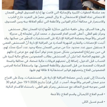
بعد سلسلة الخطوات الكبيرة والإيجابيّة التي قامت بها إدارة الصندوق الوطني للضمان
الاجتماعي تجاه القطاع الاستشفائي، لا يزال
البعض مصرّ على التغريد خارج السّرب
والاستمرار في مخالفة أحكام القوانين والأنظمة التي تنظّم العلاقة بينه وبين الصندوق.
وفي هذا السياق، وعلى خلفية شكاوى متكرّرة تلقّتها إدارة الضمان تطال مستشفى
ومركز بلفو الطبّي، أعطى المدير العام للصندوق د. محمد كركي تعليماته إلى مديريّة
المرض والأمومة ومصلحة المراقبة الإداريّة على المستشفيات للتحقّق من صحّتها. وقد
أثبتت الإحصاءات والتقارير الشهرية الصادرة عن المراقبة الإدارية أنّ المستشفى المعني
لا يستقبل سوى عدد محدود جدًا من مرضى الضمان بحجّة وجود عدد أسرّة محدّد لهم،
في حين يتم إبلاغ المضمونين بشكل صريح بعدم توفر أسرّة لهم، مع عرض إدخالهم
على نفقتهم الخاصة. كما تبيّن أن المستشفى يطالب المضمونين بمبالغ مالية كبيرة على
الحساب قبل الدخول، إضافة إلى تحميلهم فروقات مالية ضخمة، في مخالفة واضحة
للتعرفات المعتمدة من قبل الصندوق وللأنظمة المعمول بها، واستغلالاً لحاجة المرضى
المضمونين للعلاج وتحميلهم فواتير استشفائية لا طاقة لهم عليها.
واستنادًا إلى تقرير رئيس مصلحة المراقبة الإدارية على المستشفيات، وبناءً على اقتراح
مدير ضمان المرض والأمومة، أصدر د. كركي قراراً بتاريخ 19/1/2026 حمل الرقم 30
قضى بموجبه فسخ التعاقد مع مستشفى ومركز بلفو الطبي، باستثناء الأقسام التالية:
• قسم العلاج الكيميائي وقسم العلاج بالأشعة
• قسم غسيل الكلى