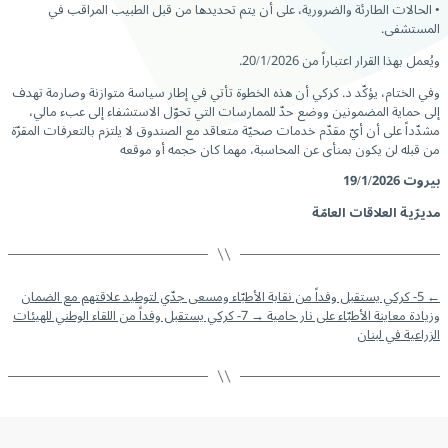
• الحالات الطارئة والضرورية، على أن يتم تحديدها من قبل الطبيب المراقب في
المستشفى.
ويُعمل بهذا القرار اعتباراً من 20/1/2026.
وفي الختام، يؤكّد د. كركي أن هذه الخطوة تأتي في إطار سياسة متوازنة وصارمة تهدف
إلى حماية المضمونين ووضع حدّ للممارسات التي تحوّل الاستشفاء إلى عبء مالي،
مشدّداً على أن أيّ مقدّم خدمات صحيّة متعاقد مع الصندوق لا يلتزم بالتعرفات المقرّة
من قبله لن يكون بمنأى عن المحاسبة، مهما كان حجمه أو موقعه
بيروت
19/1/2026
مديرّية العلاقات العامّة
←
5- كركي يستقبل وفداً من نقابة الأطبّاء ومسعى جدّي لتوطيد علاقتهم مع الضمان
وزيادة معاينة الأطبّاء على نار حامية
→
7- كركي يستقبل وفداً من اللقاء الوطني للهيئات
الزراعية في لبنان