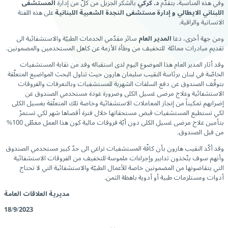
وفي هذه المناسبة، يتقدّم
د. كركي
بالشكر الجزيل من كلّ من إدارة
المستشفى
اللبناني الايطالي و إدارة مستشفى النجدة الشعبية اللبنانية
على هذه اللفتة
الانسانية والراقية.
ومن جهة أخرى، دعا
المدير العام
سائر مقدّمي الخدمات الطبيّة والاستشفائية الى
تقديم مبادرات ممائلة للتخفيف من وطأة الأزمة عن كاهل المستخدمين والمضمونين.
وقد أثار المدير العام هذا الموضوع اليوم لدى استقباله وفد من نقابة المستشفيات
الخاصّة في لبنان برئاسة النقيب سليمان هارون حيث تناول البحث المواضيع المتعلّقة
بتوقّف الصندوق عن دفع السلفات الشهرية للمستشفيات وبالتعرفات والفروقات
الاستشفائية وعلاج مرضى غسيل الكلى وضرورة عودة مستخدمي الصندوق عن
إضرابهم تمكيناً من إنجاز المعاملات الاستشفائية وخاصة تلك المتعلّقة بغسيل الكلى
لكي تستطيع المستشفيات قبض مستحقاتها خلال فترة أقصاها شهر لكي تستمرّ
بتأمين علاج مرضى غسيل الكلى دون أيّة فروقات مالية كون هذا العمل مغطّى 100%
من قبل الصندوق.
وقد أكّد النقيب هارون بأن كافّة المستشفيات تراعي الى حدّ كبير مستخدمي الصندوق
وأنهم سوف يتّخذون تدابير وإجراءات ملموسة للتخفيف من الفروقات الاستشفائية
التي يتقاضونها من المضمونين خاصة للأعمال الطبيّة والاستشفائية التي لا تحتاج
أدوات ومستلزمات طبية أو أدوية باهظة الثمن.
مديرية العلاقات العامة
18/9/2023