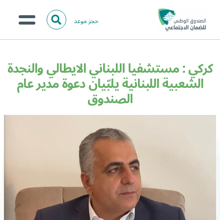
حجز موعد
ا
ل
البحث
ب
عن:
من نحن؟
ح
كركي : مستشفيا اللبناني الايطالي والنجدة
ث
الخدمات الالكترونية
الشعبية اللبنانية يلبّيان دعوة مدير عام
الصندوق
المركز الإعلامي
تواصل معنا