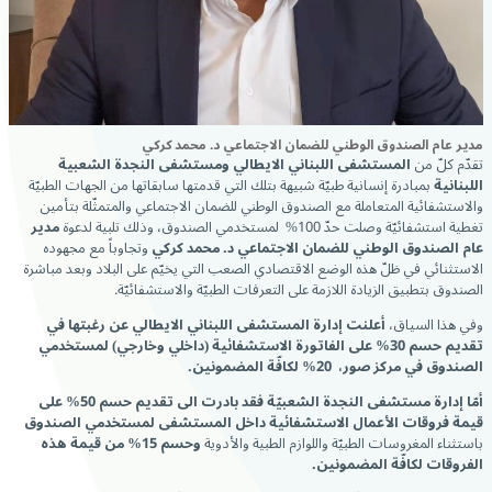
مدير عام الصندوق الوطني للضمان الاجتماعي د. محمد كركي
تقدّم كلّ من
المستشفى اللبناني الايطالي ومستشفى النجدة الشعبية
اللبنانية
بمبادرة إنسانية طبيّة شبيهة بتلك التي قدمتها سابقاتها من الجهات الطبيّة
والاستشفائية المتعاملة مع الصندوق الوطني للضمان الاجتماعي والمتمثّلة بتأمين
تغطية استشفائيّة وصلت حدّ 100% لمستخدمي الصندوق، وذلك تلبية لدعوة
مدير
عام الصندوق الوطني للضمان الاجتماعي د. محمد كركي
وتجاوباً مع مجهوده
الاستثنائي في ظلّ هذه الوضع الاقتصادي الصعب التي يخيّم على البلاد وبعد مباشرة
الصندوق بتطبيق الزيادة اللازمة على التعرفات الطبيّة والاستشفائيّة.
وفي هذا السياق،
أعلنت إدارة المستشفى اللبناني الايطالي عن رغبتها في
تقديم حسم
30
% على الفاتورة الاستشفائية (داخلي وخارجي) لمستخدمي
الصندوق في مركز صور،
20
% لكافّة المضمونين.
أمّا إدارة مستشفى النجدة الشعبيّة فقد بادرت الى تقديم حسم
50
% على
قيمة فروقات الأعمال الاستشفائية داخل المستشفى لمستخدمي الصندوق
باستثناء المغروسات الطبيّة واللوازم الطبية والأدوية
وحسم 15% من قيمة هذه
الفروقات لكافّة المضمونين.