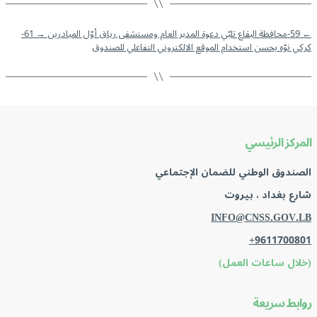
←
59-محافظة البقاع تلبّي دعوة المدير العام ومستشفى رياق أوّل المبادرين
→
61-
كركي نوّه بحسن استخدام الموقع الالكتروني التفاعلي للصندوق
المركز الرئيسي
الصندوق الوطني للضمان الإجتماعي
شارع بغداد ، بيروت
INFO@CNSS.GOV.LB
+9611700801
(خلال ساعات العمل)
روابط سريعة