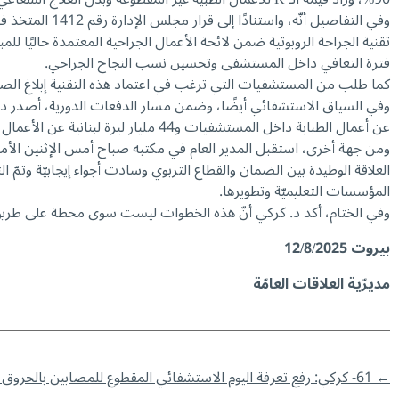
تقنية الجراحة الروبوتية ضمن لائحة الأعمال الجراحية المعتمدة حاليًا 
فترة التعافي داخل المستشفى وتحسين نسب النجاح الجراحي.
كما طلب من المستشفيات التي ترغب في اعتماد هذه التقنية إبلاغ الصندوق 
عن أعمال الطبابة داخل المستشفيات و44 مليار ليرة لبنانية عن الأعمال الجراحية المقطوعة.
ومن جهة أخرى، استقبل المدير العام في مكتبه صباح أمس الإثنين الأ
العلاقة الوطيدة بين الضمان والقطاع التربوي وسادت أجواء إيجابيّة وت
المؤسسات التعليميّة وتطويرها.
وفي الختام، أكد د. كركي أنّ هذه الخطوات ليست سوى محطة على طريق
بيروت
12/8/2025
مديرّية العلاقات العامّة
←
61- كركي: رفع تعرفة اليوم الاستشفائي المقطوع للمصابين بالحروق