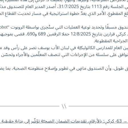
للمبلغ المقطوع، الأمر الذي يعدّ خطوة استراتيجية في مسار تحديث القطاع
مسبقًا وتحديد نوعية العمليات التي ستُجرى بواسطة الروبوت “Robot”.
مين العام للمدارس الكاثوليكيّة في لبنان الأب يوسف نصر على رأس و
مّ التوافق على سلسلة من الإجراءات التي تنصف المعلّمين والأجراء وتحسّ
 طويل، وأن الصندوق ماضٍ في تطوير وإصلاح منظومته الصحية، بما يضمن
→
63- كركي: بالأرقام، تقديمات الضمان الصحيّة تؤشّر إلى بداية حقيقية في مسار التعافي