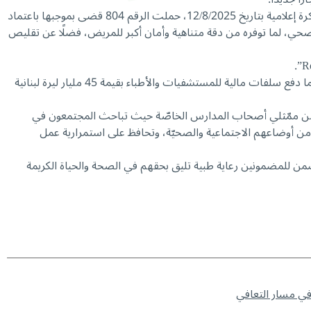
وفي التفاصيل أنّه، واستنادًا إلى قرار مجلس الإدارة رقم 1412 المتخذ في الجلسة رقم 1113 بتاريخ 31/7/2025، أصدر المدير العام للصندوق مذكرة إعلامية بتاريخ 12/8/2025، حملت الرقم 804 قضى بموجبها باعتماد
 الصحي، لما توفره من دقة متناهية وأمان أكبر للمريض، فضلًا عن تقليص
وفي السياق الاستشفائي أيضًا، وضمن مسار الدفعات الدورية، أصدر د. كركي قرارين بتاريخ 12/8/2025 حملا الرقمين 689 و690، قضى بموجبهما دفع سلفات مالية للمستشفيات والأطباء بقيمة 45 مليار ليرة لبنانية
فد من ممّثلي أصحاب المدارس الخاصّة حيث تباحث المجتمعون في
ن من أوضاعهم الاجتماعية والصحيّة، وتحافظ على استمرارية عمل
 للمضمونين رعاية طبية تليق بحقهم في الصحة والحياة الكريمة