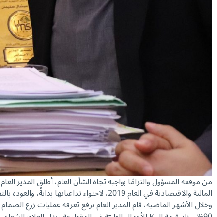
من موقعه المسؤول والتزامًا بواجبه تجاه الشأن العام، أطلق المدير الع
المالية والاقتصادية في العام 2019، لاحتواء تداعياتها بدايةً، والعودة بالتقديمات الصحية كما كانت عليه قبلها تالياً.
90%، وزاد قيمة الـ K للأعمال الطبيّة غير المقطوعة وبدل العلاج الشعاعي للأمراض السرطانية، وغيرها. واليوم، يضيف د. كركي إلى هذه المسيرة إنجازًا جديدًا.