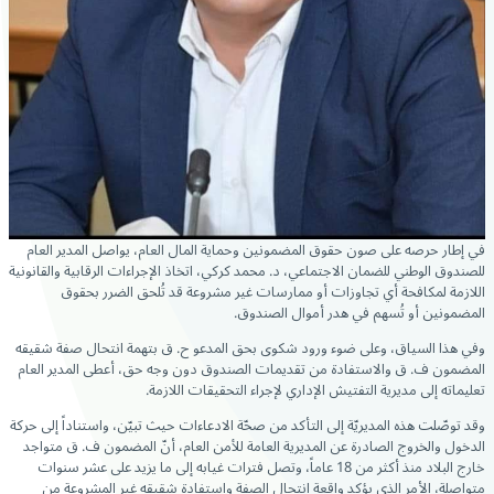
في إطار حرصه على صون حقوق المضمونين وحماية المال العام، يواصل المدير العام
للصندوق الوطني للضمان
الاجتماعي، د. محمد كركي، اتخاذ الإجراءات الرقابية والقانونية
اللازمة لمكافحة أي تجاوزات أو ممارسات غير مشروعة قد تُلحق الضرر بحقوق
المضمونين أو تُسهم في هدر أموال الصندوق.
وفي هذا السياق، وعلى ضوء ورود شكوى بحق المدعو ح. ق بتهمة انتحال صفة شقيقه
المضمون ف. ق والاستفادة من تقديمات الصندوق دون وجه حق، أعطى المدير العام
تعليماته إلى مديرية التفتيش الإداري لإجراء التحقيقات اللازمة.
وقد توصّلت هذه المديريّة إلى التأكد من صحّة الادعاءات حيث تبيّن، واستناداً إلى حركة
الدخول والخروج الصادرة عن المديرية العامة للأمن العام، أنّ المضمون ف. ق متواجد
خارج البلاد منذ أكثر من 18 عاماً، وتصل فترات غيابه إلى ما يزيد على عشر سنوات
متواصلة، الأمر الذي يؤكد واقعة انتحال الصفة واستفادة شقيقه غير المشروعة من