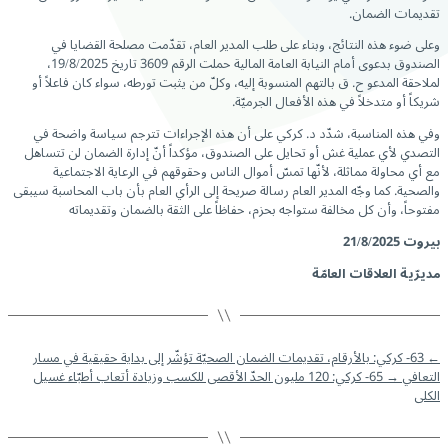
تقديمات الضمان.
وعلى ضوء هذه النتائج، وبناء على طلب المدير العام، تقدّمت مصلحة القضايا في
الصندوق بدعوى أمام النيابة العامة المالية حملت الرقم 3609 تاريخ 19/8/2025،
لملاحقة المدعو ح. ق بالتهم المنسوبة إليه، وكلّ من يثبت تورطه، سواء كان فاعلاً أو
شريكاً أو متدخلاً في هذه الأفعال الجرميّة.
وفي هذه المناسبة، شدّد د. كركي على أن هذه الإجراءات تترجم سياسة واضحة في
التصدي لأي عملية غش أو تحايل على الصندوق، مؤكداً أنّ إدارة الضمان لن تتساهل
مع أي محاولة مماثلة، لأنّها تمسّ أموال الناس وحقوقهم في الرعاية الاجتماعية
والصحية. كما وجّه المدير العام رسالة صريحة إلى الرأي العام بأن باب المحاسبة سيبقى
مفتوحاً، وأن كل مخالفة ستواجه بحزم، حفاظاً على الثقة بالضمان وتقديماته
بيروت
21/8/2025
مديرّية العلاقات العامّة
←
63- كركي: بالأرقام، تقديمات الضمان الصحيّة تؤشّر إلى بداية حقيقية في مسار
التعافي
→
65- كركي: 120 مليون الحدّ الأقصى للكسب وزيادة أتعاب أطبّاء غسيل
الكلى