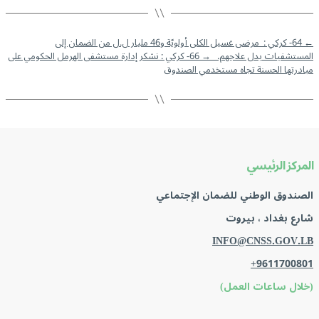
←
64- كركي : مرضى غسيل الكلى أولويّة و46 مليار ل.ل من الضمان إلى
المستشفيات بدل علاجهم.
→
66- كركي : نشكر إدارة مستشفى الهرمل الحكومي على
مبادرتها الحسنة تجاه مستخدمي الصندوق
المركز الرئيسي
الصندوق الوطني للضمان الإجتماعي
شارع بغداد ، بيروت
INFO@CNSS.GOV.LB
+9611700801
(خلال ساعات العمل)