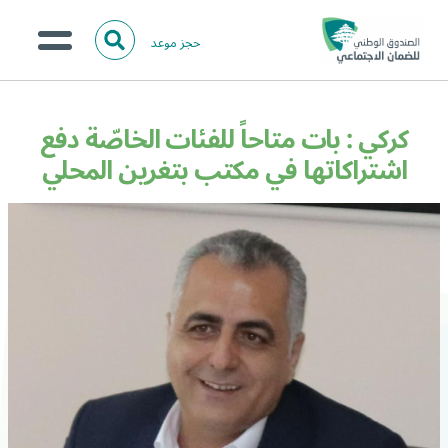
حجز موعد
ا
ل
البحث
ب
عن:
من نحن؟
ح
كركي : بات متاحاً للفئات الخاصّة دفع
ث
الخدمات الالكترونية
اشتراكاتها في مكتب بتغرين المحلي
المركز الإعلامي
تواصل معنا