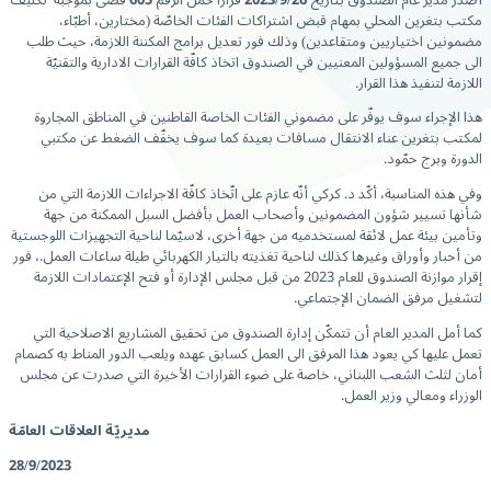
مكتب بتغرين المحلي بمهام قبض اشتراكات الفئات الخاصّة (مختارين، أطبّاء،
مضمونين اختياريين ومتقاعدين) وذلك فور تعديل برامج المكننة اللازمة، حيث طلب
الى جميع المسؤولين المعنيين في الصندوق اتخاذ كافّة القرارات الادارية والتقنيّة
اللازمة لتنفيذ هذا القرار.
هذا الإجراء سوف يوفّر على مضموني الفئات الخاصة القاطنين في المناطق المجاروة
لمكتب بتغرين عناء الانتقال مسافات بعيدة كما سوف يخفّف الضغط عن مكتبي
الدورة وبرج حمّود.
وفي هذه المناسبة، أكّد د. كركي أنّه عازم على اتّخاذ كافّة الاجراءات اللازمة التي من
شأنها تسيير شؤون المضمونين وأصحاب العمل بأفضل السبل الممكنة من جهة
وتأمين بيئة عمل لائقة لمستخدميه من جهة أخرى، لاسيّما لناحية التجهيزات اللوجستية
من أحبار وأوراق وغيرها كذلك لناحية تغذيته بالتيار الكهربائي طيلة ساعات العمل.، فور
إقرار موازنة الصندوق للعام 2023 من قبل مجلس الإدارة أو فتح الإعتمادات اللازمة
لتشغيل مرفق الضمان الإجتماعي.
كما أمل المدير العام أن تتمكّن إدارة الصندوق من تحقيق المشاريع الاصلاحية التي
تعمل عليها كي يعود هذا المرفق الى العمل كسابق عهده ويلعب الدور المناط به كصمام
أمان لثلث الشعب اللبناني، خاصة على ضوء القرارات الأخيرة التي صدرت عن مجلس
الوزراء ومعالي وزير العمل.
مديريّة العلاقات العامّة
28/9/2023