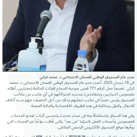
مدير عام الصندوق الوطني للضمان الاجتماعي د. محمد كركي
في 18 نيسان 2023، أصدر مدير عام الصندوق الوطني للضمان الاجتماعي د. محمد
كركي تعميماً حمل الرقم 771 قضى بموجبه السماح للفئات الخاصّة (مختارين، أطبّاء،
مضمونين اختياريين ومتقاعدين) بتسديد اشتراكاتهم في أي مكتب من مكاتب
الصندوق وليس حصراً في مكتب تبعيّتهم وذلك من أجل التخفيف عنهم عبء أكلاف
الانتقال والنقل وبخاصّة في هذه الظروف الاقتصادية والمالية الصعبة.
وفي هذا السياق واستكمالاً منه في مسار تحديث وتحسين آليات تقديم الخدمات
للمضمونين وأصحاب العمل لاسيّما “عن بعد” والتي فُعّلت مؤخّراً عبر الخدمات التي
يوفّرها موقع الصندوق الالكتروني الرسمي التفاعلي،
أصدر مدير عام الصندوق بتاريخ
2023/9/26
قراراً حمل الرقم
605
قضى بموجبه تكليف