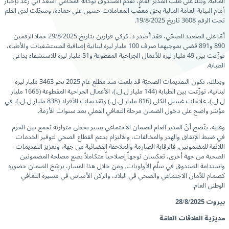
المالية. وبناء على طلب المدير العام، تقدم الصندوق بوكالة المحامي أسعد أبي رعد بإخبار
أمام النيابة العامة المالية بحق معقّب المعاملات حسين علي حمادة، وسجّلت لدى القلم
تحت الرقم 3608 تاريخ 19/8/2025.
أمّا على الصعيد الصحّي، فقد أصدر د. كركي قرارين بتاريخ 29/8/2025 حملا الرقمين
890 و891 قضى بموجبهما صرف 100 مليار ليرة لبنانية إضافية للمستشفيات والأطباء،
توزّعت بين 49 مليار ليرة للأعمال الجراحية المقطوعة و51 مليار ليرة للاستشفاء بداعي
الطبابة.
وبذلك، تكون التقديمات الصحيّة قد بلغت منذ مطلع عام 2025 نحو 3463 مليار ليرة
لبنانية، توزّعت بين الطبابة (144 مليار ل.ل.)، الأعمال الجراحية المقطوعة (1665 مليار
ل.ل.)، علاجات غسيل الكلى (816 مليار ل.ل.) وتقديمات الأفراد (838 مليار ل.ل.)، في
مؤشر واضح على دخول الضمان مرحلة التعافي الفعلي بعد سنوات الأزمة.
وعليه، يتّضح أنّ المدير العام للضمان الاجتماعي يسير بخطى متوازنة تجمع بين الحزم
في ضبط الإنفاق والهدر والمخالفات، والالتزام بدعم القطاع الصحي لتوفير الخدمات
اللائقة للمضمونين. فالرقابة الصارمة والملاحقة القضائية من جهة، وتعزيز التقديمات
الصحية من جهة أخرى، تعكسان توجهاً إصلاحياً متكاملاً يضع مصلحة المضمونين
واستدامة الصندوق في سلّم الأولويات. ومن خلال هذا المسار، يرسّخ الضمان حضوره
كصمام للأمان الاجتماعي والصحي في البلاد، والركن الأساس في مسيرة التعافي
الوطني العام.
بيروت
28/8/2025
مديرّية العلاقات العامّة