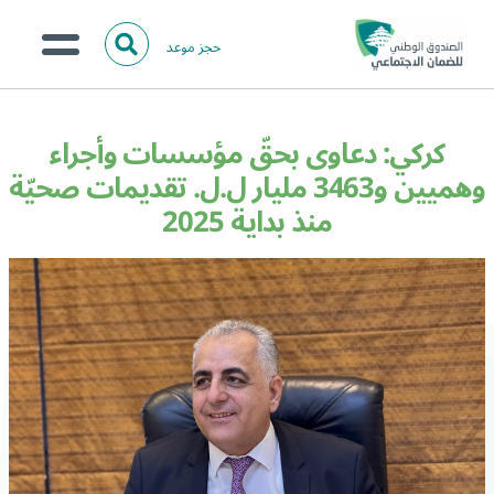
حجز موعد
ا
ل
البحث
ب
عن:
من نحن؟
ح
كركي: دعاوى بحقّ مؤسسات وأجراء
ث
الخدمات الالكترونية
وهميين و3463 مليار ل.ل. تقديمات صحيّة
منذ بداية 2025
المركز الإعلامي
تواصل معنا