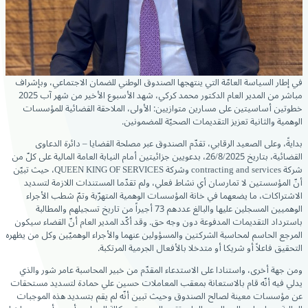
في إطار السياسة العامّة التي ينتهجها الصندوق الوطني للضمان الاجتماعي، وبإشراف
مباشر
من المدير العام الدكتور محمد كركي، شهد الأسبوع الأخير من شهر آب 2025
خطوتين أساسيتين على مسارين متوازيين: الأولى، الملاحقة القضائية للمؤسسات
الوهمية والثانية تعزيز التقديمات الصحيّة للمضمونين.
بدايةً، وعلى الصعيد الرقابي، تقدّم الصندوق عبر مصلحة القضايا – دائرة الدعاوى
القضائية، بتاريخ 26/8/2025، بدعويين جزائيتين أمام النيابة العامة المالية على كلّ من
شركة contracting and services وشركة QUEEN KING OF SERVICES، حيث تبيّن
أنّ المؤسستين لا تمارسان أي نشاط فعلي، ولم تقدّما المستندات اللازمة لتسديد
الاشتراكات، ما يضعهما في خانة المؤسسات الوهمية المتهرّبة وتمّ شطب الأجراء
الوهميين المسجلين عليها والبالغ عددهم 73 أجيراً من تاريخ تسجيلهم والمطالبة
باسترداد التقديمات المدفوعة دون وجه حق. وقد أكّد المدير العام أنّ القضاء سيكون
المرجع الحاسم لمحاسبة الشركتين والمسؤولين عنهما والأجراء الوهميّين وكل من يظهره
التحقيق فاعلاً أو شريكا أو متدخلا بالأفعال الجرمية المرتكبة.
ومن جهة أخرى، واستنادا على الاستدعاء المقدّم من خبير المحاسبة عامر شور والذي
يدلي فيه أنّه قام بالاستعانة بمعقب المعاملات حسين علي حمادة لتسديد مستحقات
عن مؤسسات معينة لصالح الصندوق وحيث تبين أنّه لم يقم بتسديد هذه الموجبات