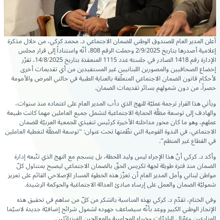
أعلن المدير العام للصندوق الوطني للضمان الاجتماعي د. محمد كركي، من خلال مذكرة
إعلامية
أصدرها بتاريخ 2/9/2025 وحملت الرقم 808، أنّه واستناداً إلى قرار مجلس
الإدارة رقم 1418 الصادر في جلسته عدد 1115 المنعقدة بتاريخ 14/8/2025، تقرّر
إخضاع الصحافيين والمصورين اللبنانيين غير المستفيدين من أي تقديمات أخرى
لأحكام قانون الضمان الاجتماعي المتعلّقة بالعناية الطبية في حالتي المرض والأمومة
حصراً، من دون شمولهم بسائر تقديمات الضمان.
ويأتي هذا القرار ترجمة عمليّة للنهج الذي دأب المدير العام على اعتماده منذ سنوات،
والهادف إلى توسعة مظلّة الحماية الاجتماعية لتشمل جميع العاملين مهما كانت طبيعة
عملهم، وهو ما كان محور مداخلته الأخيرة كرئيس تنفيذي للجمعية العربيّة للضمان
الاجتماعي، في الندوة القومية التي نظّمتها تحت عنوان: “توسعة المظلّة لتغطية العاملين
في القطاع غير المنظم”.
وأكد د. كركي أنّ هذا الإجراء ليس وليد اللحظة، بل ينسجم مع النهج الذي تتّبعه إدارة
الضمان منذ فترة طويلة لجهة تكريس الحقّ بالضمان الاجتماعي ليصبح بمتناول كلّ
مواطن لبناني وأمل المدير العام أن تعزّز هذه الخطوة المسار الإصلاحي القائم على تعزيز
شموليّة الضمان والعمل على إرساء مبادئ العدالة الاجتماعية والحوكمة الرشيدة.
وفي الختام، تقدّم د. كركي بهذه المناسبة بالشكر من كلّ من ساهم في تحقيق هذه
الإنجاز الوطني الكبير ووعد بأنّه سيضاعف جهوده لشمول شرائح إضافيّة جديدة لاسيّما
المزارعين وعمّال البلديّات وخبراء المحاسبة والمعالجين الفيزيائيّين.