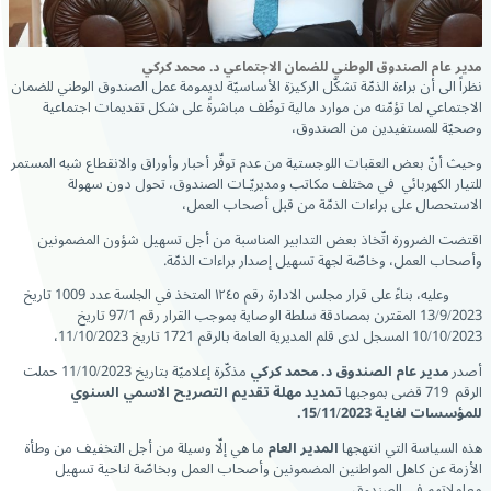
مدير عام الصندوق الوطني للضمان الاجتماعي د. محمد كركي
نظراً الى أن براءة الذمّة تشكّل الركيزة الأساسيّة لديمومة عمل الصندوق الوطني للضمان
الاجتماعي لما تؤمّنه من موارد مالية توظّف مباشرةً على شكل تقديمات اجتماعية
وصحيّة للمستفيدين من الصندوق،
وحيث أنّ بعض العقبات اللوجستية من عدم توفّر أحبار وأوراق والانقطاع شبه المستمر
للتيار الكهربائي في مختلف مكاتب ومديريّـات الصندوق، تحول دون سهولة
الاستحصال على براءات الذمّة من قبل أصحاب العمل،
اقتضت الضرورة اتّخاذ بعض التدابير المناسبة من أجل تسهيل شؤون المضمونين
وأصحاب العمل، وخاصّة لجهة تسهيل إصدار براءات الذمّة.
وعليه، بناءً على قرار مجلس الادارة رقم ١٢٤٥ المتخذ في الجلسة عدد 1009 تاريخ
13/9/2023 المقترن بمصادقة سلطة الوصاية بموجب القرار رقم 97/1 تاريخ
10/10/2023 المسجل لدى قلم المديرية العامة بالرقم 1721 تاريخ 11/10/2023،
أصدر
مدير عام الصندوق د. محمد كركي
مذكّرة إعلاميّة بتاريخ 11/10/2023 حملت
الرقم 719 قضى بموجبها
تمديد مهلة تقديم التصريح الاسمي السنوي
للمؤسسات لغاية 15/11/2023.
هذه السياسة التي انتهجها
المدير العام
ما هي إلّا وسيلة من أجل التخفيف من وطأة
الأزمة عن كاهل المواطنين المضمونين وأصحاب العمل وبخاصّة لناحية تسهيل
معاملاتهم في الصندوق.