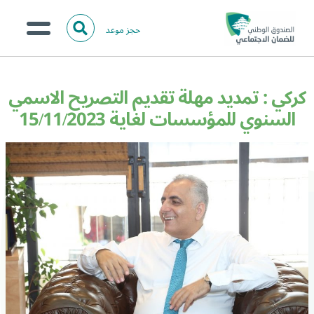
حجز موعد
ا
ل
البحث
ب
عن:
من نحن؟
ح
كركي : تمديد مهلة تقديم التصريح الاسمي
ث
الخدمات الالكترونية
السنوي للمؤسسات لغاية 15/11/2023
المركز الإعلامي
تواصل معنا