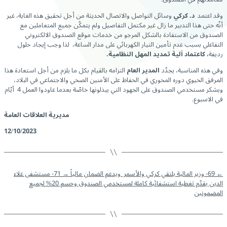
وقد اعتمد
د. كركي
وسائل التواصل والاتصال الحديثة من أجل تحقيق هذه الغاية، غير
أنّه حتى هذا التدبير ما زال غير مكتمل التفاصيل ولم يتمكّن جميع المتعاملين مع
الصندوق من الاستفادة بالشكل المرجو من خدمات موقع الصندوق الالكتروني
التفاعلي بسبب عدم تأمين التيار الكهربائي على مدار الساعة، لذا وجب إيجاد حلول
رديفة
، كاعتماد آلية تمديد المهل النظامية.
وفي هذه المناسبة، يجدّد
المدير العام
التزامه بالقيام بكل ما يلزم من أجل استعادة هذا
المرفق الحيوي دوره المحوري في الحفاظ على الأمنين الصحي والاجتماعي في البلاد،
ويشكر مستخدمي الصندوق على الجهود التي يبذلونها خاصّة بعدما عاودوا العمل 4 أيّام
في الاسبوع.
مديرية العلاقات العامة
12/10/2023
←
69- وزير المالية يلتقي كركي والأسمر ويدعم الضمان مالياً
→
71- مستشفى علاء
الدين يقدّم تغطية استشفائية كاملة لمستخدمي الصندوق وحسم 20% لجميع
المضمونين