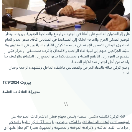
على إثر العدوان الغاشم على أهلنا في الجنوب والبقاع والضاحية الجنوبية لبيروت، ونظراً
للوضع الصحّي الحرج والحاجة الملحّة إلى المساعدة في الميادين كافّة، يدعو المدير العام
للصندوق الوطني للضمان الإجتماعي د. محمد كركي الأطباء المراقبين في الصندوق ولا
سيّما الجرّاحين منهم إلى تلبية نداء الواجب والالتحاق بأقرب مستشفى أو مركز طبّي
لتقديم يد العون إلى الأطقم الطبية والمسعفة.كما يدعو الجميع إلى التضافر والوقوف يداً
واحدة من أجل اجتياز هذه الأيام الصعبة.
وختم كركي بيانه بالدعاء للجرحى والمصابين بالشفاء ‏العاجل وللشهداء الرحمة وجنان
الخلد.
بيروت 17/9/2024
مديريّة العلاقات العامّة
←
69- كركي: تكليف مكتبي النبطية وتبنين بمهام قبض الاشتراكات المتوجبة على
المؤسسات والفئات الخاصة التابعة لمكتب بنت جبيل
→
71- كركي : قبول استلام
إخراجات القيد العائلية والإفرادية الموقعة والمختومة والممهورة بعبارة “لم يطرأ عليها أي