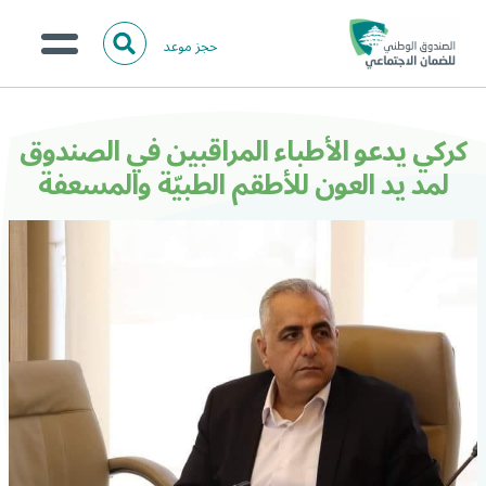
حجز موعد
ا
ل
البحث
ب
عن:
من نحن؟
ح
كركي يدعو الأطباء المراقبين في الصندوق
ث
الخدمات الالكترونية
لمد يد العون للأطقم الطبيّة والمسعفة
المركز الإعلامي
تواصل معنا