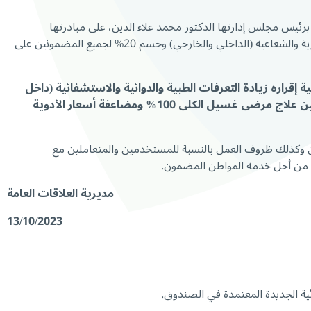
برئيس مجلس إدارتها الدكتور محمد علاء الدين، على مبادرتها
الإنسانية التي تمثّلت بتقديم تغطية استشفائية كاملة لمستخدمي الصندوق الفعليين والمتقاعدين منهم وذلك على الأعمال الاستشفائية والمخبرية والشعاعية (الداخلي والخارجي) وحسم 20% لجميع المضمونين على
ية إقراره زيادة التعرفات الطبية والدوائية والاستشفائية (داخل
وخارج المستشفى بمعدل 10 أضعاف) كذلك مضاعفة معاينة الاطباء خارج المستشفى 20 مرّة لتصبح مليون ل.ل.، بالإضافة الى تأمين علاج مرضى غسيل الكلى 100% ومضاعفة أسعار الأدوية
نين وكذلك ظروف العمل بالنسبة للمستخدمين والمتعاملين مع
اني من أجل خدمة المواطن المضمون.
مديرية العلاقات العامة
13/10/2023