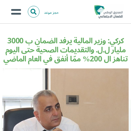
حجز موعد
ا
ل
البحث
ب
عن:
من نحن؟
ح
كركي: وزير المالية يرفد الضمان ب 3000
ث
الخدمات الالكترونية
مليار ل.ل. والتقديمات الصحية حتى اليوم
تناهز ال 200% ممّا أنفق في العام الماضي
المركز الإعلامي
تواصل معنا