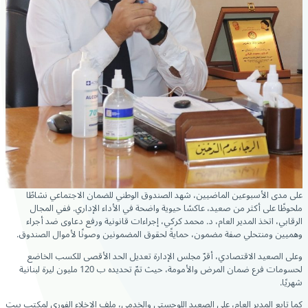
على مدى الأسبوعين الماضيين، شهد الصندوق الوطني
للضمان الاجتماعي نشاطًا
ملحوظًا على أكثر من صعيد، عاكسًا حيوية واضحة في الأداء الإداري. ففي المجال
الرقابي، اتخذ المدير العام، د. محمد كركي، إجراءات قانونية ورفع دعاوى ضد أجراء
وهميين ومنتحلي صفة مضمون، حمايةً لحقوق المضمونين وصونًا لأموال الصندوق.
وعلى الصعيد الاقتصادي، أقرّ مجلس الإدارة تعديل الحد الأقصى للكسب الخاضع
لحسومات فرع ضمان المرض والأمومة، حيث تمّ تحديده ب 120 مليون ليرة لبنانية
شهريًا.
كما تابع المدير العام، على الصعيد اللوجستي والخدمي، ملف الإخلاء الفوري لمكتب بيت