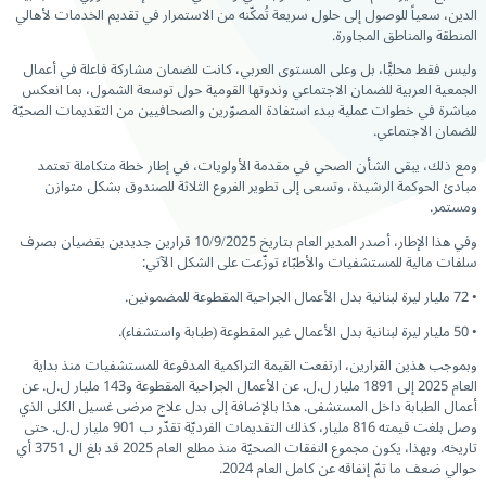
الدين، سعياً للوصول إلى حلول سريعة تُمكّنه من الاستمرار في تقديم الخدمات لأهالي
المنطقة والمناطق المجاورة.
وليس فقط محليًّا، بل وعلى المستوى العربي، كانت للضمان مشاركة فاعلة في أعمال
الجمعية العربية للضمان الاجتماعي وندوتها القومية حول توسعة الشمول، بما انعكس
مباشرة في خطوات عملية ببدء استفادة المصوّرين والصحافيين من التقديمات الصحيّة
للضمان الاجتماعي.
ومع ذلك، يبقى الشأن الصحي في مقدمة الأولويات، في إطار خطة متكاملة تعتمد
مبادئ الحوكمة الرشيدة، وتسعى إلى تطوير الفروع الثلاثة للصندوق بشكل متوازن
ومستمر.
وفي هذا الإطار، أصدر المدير العام بتاريخ 10/9/2025 قرارين جديدين يقضيان بصرف
سلفات مالية للمستشفيات والأطبّاء توزّعت على الشكل الآتي:
• 72 مليار ليرة لبنانية بدل الأعمال الجراحية المقطوعة للمضمونين.
• 50 مليار ليرة لبنانية بدل الأعمال غير المقطوعة (طبابة واستشفاء).
وبموجب هذين القرارين، ارتفعت القيمة التراكمية المدفوعة للمستشفيات منذ بداية
العام 2025 إلى 1891 مليار ل.ل. عن الأعمال الجراحية المقطوعة و143 مليار ل.ل. عن
أعمال الطبابة داخل المستشفى. هذا بالإضافة إلى بدل علاج مرضى غسيل الكلى الذي
وصل بلغت قيمته 816 مليار، كذلك التقديمات الفرديّة تقدّر ب 901 مليار ل.ل. حتى
تاريخه. وبهذا، يكون مجموع النفقات الصحيّة منذ مطلع العام 2025 قد بلغ ال 3751 أي
حوالي ضعف ما تمّ إنفاقه عن كامل العام 2024.