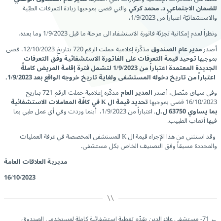
للضمان الاجتماعي د. محمد كركي
والتي قضى بموجبها زيادة التعرفات الطبّية
والاستشفائيّة اعتباراً من 1/9/2023،
ونظراً لعدم إمكانية تجزئة فاتورة الاستشفاء الى مرحلة ما قبل 1/9/2023 وما بعده،
أصدر
مدير عام الصندوق
مذكّرة إعلامية حملت الرقم 720 بتاريخ 12/10/2023، قضى
بموجبها
توحيد قيمة التعرفات على الفاتورة الاستشفائية وفق التعرفات
الجديدة المعتمدة اعتباراً من 1/9/2023 لتشمل فترة إقامة المريض كاملةً
اعتباراً من تاريخ دخوله المستشفى ولغاية تاريخ خروجه الواقع بعد 1/9/2023.
وفي سياق متّصل، أصدر
المدير العام
مذكّرة إعلامية حملت الرقم 721 بتاريخ
16/10/2023 قضى بموجبها
تحديد قيمة ال
K
في كافّة المعاملات الاستشفائية
بما يساوي 63750 ل.ل
. اعتباراً من 1/9/2023، أينما وردت وفي أي عمل طبي بما
فيها أتعاب الطبيب.
وقد استثني من هذا الإجراء قيمة ال K للمستشفى المخصصة في غرفة العمليات
والمحددة مسبقاً وفق التصنيف الخاص بكل مستشفى.
مديرية العلاقات العامة
16/10/2023
←
71- مستشفى علاء الدين يقدّم تغطية استشفائية كاملة لمستخدمي الصندوق