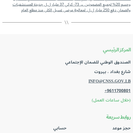
وحسم 20% لجميع المضمونين
→
73- كركي 37 مليار ل.ل جديدة للمستشفيات
والضمان دفع 250 مليار ل.ل. لمعالجة مرضى غسيل الكلى منذ مطلع العام
المركز الرئيسي
الصندوق الوطني للضمان الإجتماعي
شارع بغداد ، بيروت
INFO@CNSS.GOV.LB
+9611700801
(خلال ساعات العمل)
روابط سريعة
حجز موعد
حسابي