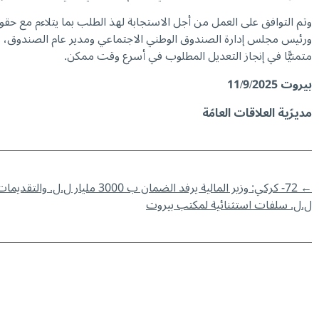
وتم التوافق على العمل من أجل الاستجابة لهذ الطلب بما يتلاءم مع حقو
ورئيس مجلس إدارة الصندوق الوطني الاجتماعي ومدير عام الصندوق، ور
متمنيًّا في إنجاز التعديل المطلوب في أسرع وقت ممكن.
بيروت
11/9/2025
مديرّية العلاقات العامّة
←
72- كركي: وزير المالية يرفد الضمان ب 3000 مليار ل.ل. والتقديمات الصحية حتى اليوم تناهز ال 200% ممّا أنفق في العام الماضي
ل.ل. سلفات استثنائية لمكتب بيروت