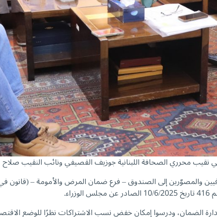
كي نقيب محرري الصحافة اللبنانية جوزيف القصيفي ونائب النقيب صلاح 
اء.
 إدارة الضمان، ودرسوا إمكان خفض نسب الاشتراكات نظرًا للوضع الاقتصا