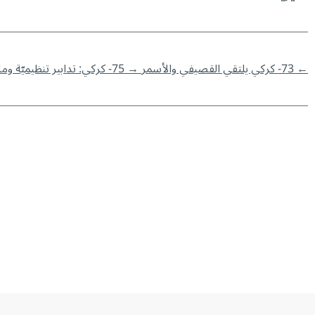
←
73- كركي يلتقي القصيفي والأسمر
→
75- كركي: تدابير تنظيميّة وماليّة وقضائيّة لمعالجة أوضاع بعض مكاتب الصندوق.