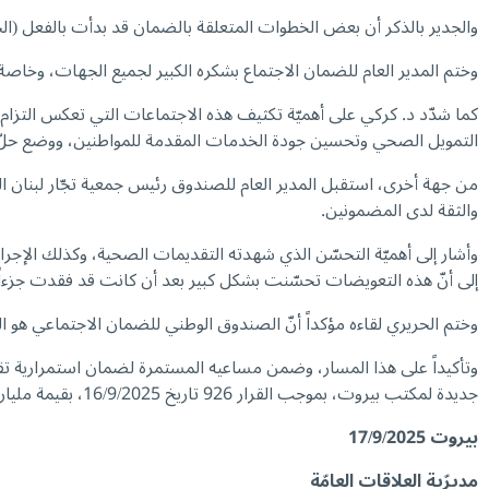
والجدير بالذكر أن بعض الخطوات المتعلقة بالضمان قد بدأت بالفعل (الجر
وختم المدير العام للضمان الاجتماع بشكره الكبير لجميع الجهات، وخاصة 
كما شدّد د. كركي على أهميّة تكثيف هذه الاجتماعات التي تعكس التزام
التمويل الصحي وتحسين جودة الخدمات المقدمة للمواطنين، ووضع حلّ 
من جهة أخرى، استقبل المدير العام للصندوق رئيس جمعية تجّار لبنان ا
والثقة لدى المضمونين.
وأشار إلى أهميّة التحسّن الذي شهدته التقديمات الصحية، وكذلك الإجرا
إلى أنّ هذه التعويضات تحسّنت بشكل كبير بعد أن كانت قد فقدت جزءاً 
وختم الحريري لقاءه مؤكداً أنّ الصندوق الوطني للضمان الاجتماعي هو ال
وتأكيداً على هذا المسار، وضمن مساعيه المستمرة لضمان استمرارية تق
جديدة لمكتب بيروت، بموجب القرار 926 تاريخ 16/9/2025، بقيمة مليار ليرة لبنانية خُصّصت لتسديد المعاملات الطبية العائدة للمضمونين الاختياريين وذويهم.
بيروت
17/9/2025
مديرّية العلاقات العامّة