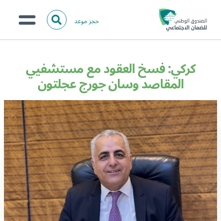
حجز موعد
ا
ل
البحث
ب
عن:
من نحن؟
ح
كركي: فسخ العقود مع مستشفيي
ث
الخدمات الالكترونية
المقاصد وسان جورج عجلتون
المركز الإعلامي
تواصل معنا