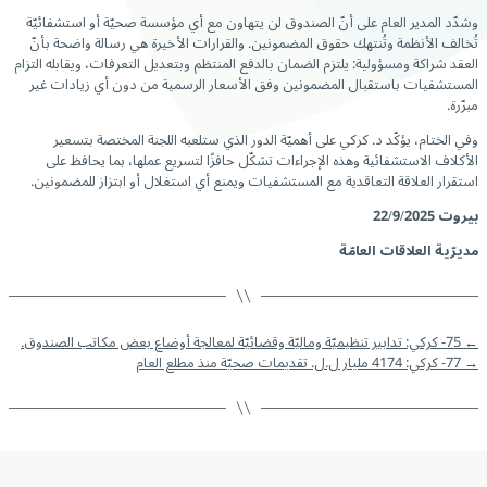
وشدّد المدير العام على أنّ الصندوق لن يتهاون مع أي مؤسسة صحيّة أو استشفائيّة
تُخالف الأنظمة وتُنتهك حقوق المضمونين. والقرارات الأخيرة هي رسالة واضحة بأنّ
العقد شراكة ومسؤولية: يلتزم الضمان بالدفع المنتظم وبتعديل التعرفات، ويقابله التزام
المستشفيات باستقبال المضمونين وفق الأسعار الرسمية من دون أي زيادات غير
مبرّرة.
وفي الختام، يؤكّد د. كركي على أهميّة الدور الذي ستلعبه اللجنة المختصة بتسعير
الأكلاف الاستشفائية وهذه الإجراءات تشكّل حافزًا لتسريع عملها، بما يحافظ على
استقرار العلاقة التعاقدية مع المستشفيات ويمنع أي استغلال أو ابتزاز للمضمونين.
بيروت
22/9/2025
مديرّية العلاقات العامّة
←
75- كركي: تدابير تنظيميّة وماليّة وقضائيّة لمعالجة أوضاع بعض مكاتب الصندوق.
→
77- كركي: 4174 مليار ل.ل. تقديمات صحيّة منذ مطلع العام