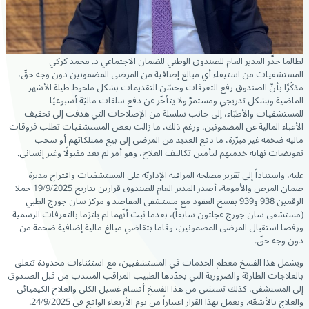
لطالما حذّر المدير العام للصندوق الوطني للضمان الاجتماعي د. محمد كركي
المستشفيات من استيفاء أي مبالغ إضافية من
المرضى المضمونين دون وجه حقّ،
مذكّرًا بأنّ الصندوق رفع التعرفات وحسّن التقديمات بشكل ملحوظ طيلة الأشهر
الماضية وبشكل تدريجي ومستمرّ ولا يتأخّر عن دفع سلفات ماليّة أسبوعيًا
للمستشفيات والأطبّاء، إلى جانب سلسلة من الإصلاحات التي هدفت إلى تخفيف
الأعباء المالية عن المضمونين. ورغم ذلك، ما زالت بعض المستشفيات تطلب فروقات
مالية ضخمة غير مبرّرة، ما دفع العديد من المرضى إلى بيع ممتلكاتهم أو سحب
تعويضات نهاية خدمتهم لتأمين تكاليف العلاج، وهو أمر لم يعد مقبولًا وغير إنساني.
عليه، واستناداً إلى تقرير مصلحة المراقبة الإداريّة على المستشفيات واقتراح مديرة
ضمان المرض والأمومة، أصدر المدير العام للصندوق قرارين بتاريخ 19/9/2025 حملا
الرقمين 938 و939 بفسخ العقود مع مستشفى المقاصد و مركز سان جورج الطبي
(مستشفى سان جورج عجلتون سابقاً)، بعدما ثبت أنّهما لم يلتزما بالتعرفات الرسمية
ورفضا استقبال المرضى المضمونين، وقاما بتقاضي مبالغ مالية إضافية ضخمة من
دون وجه حقّ.
ويشمل هذا الفسخ معظم الخدمات في المستشفيين، مع استثناءات محدودة تتعلق
بالعلاجات الطارئة والضرورية التي يحدّدها الطبيب المراقب المنتدب من قبل الصندوق
إلى المستشفى، كذلك تستثنى من هذا الفسخ أقسام غسيل الكلى والعلاج الكيميائي
والعلاج بالأشعّة. ويعمل بهذا القرار اعتباراً من يوم الأربعاء الواقع في 24/9/2025.