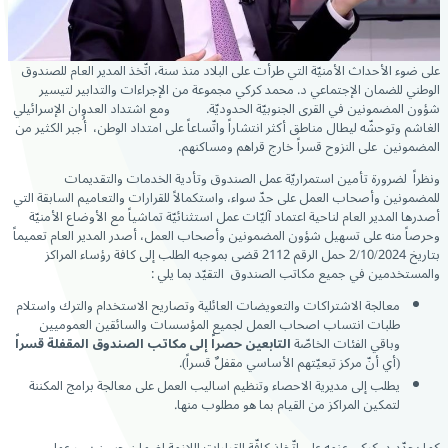
على ضوء الأحداث الأمنيّة التي طرأت على البلاد منذ سنة، اتّخذ المدير العام للصندوق
الوطني للضمان الإجتماعي د. محمد كركي مجموعة من الإجراءات والتدابير لتيسير
شؤون المضمونين في القرى الجنوبيّة الحدوديّة. ومع اشتداد العدوان الإسرائيلي
الغاشم وتوحشّه ليطال مناطق أكثر انتشاراً واتّساعاً على امتداد الوطن، أُجبر الكثير من
المضمونين على النزوح قسراً خارج قراهم ومساكنهم.
ونظراً لضرورة تأمين استمراريّة عمل الصندوق وتأدية الخدمات والتقديمات
للمضمونين وأصحاب العمل على حدّ سواء، واستكمالاً للقرارات والتعاميم السابقة التي
أصدرها المدير العام لناحية اعتماد آليّات عمل استثنائيّة تماشياً مع الأوضاع الأمنيّة
وحرصاً منه على تسهيل شؤون المضمونين وأصحاب العمل، أصدر المدير العام تعميماً
بتاريخ 2/10/2024 حمل الرقم 2112 قضى بموجبه الطلب إلى كافة رؤساء المراكز
والمستخدمين في جميع مكاتب الصندوق التقيّد بما يلي :
معالجة الاشتراكات والتعويضات العائلية وتصاريح الاستخدام والترك واستلام
طلبات انتساب اصحاب العمل لجميع المؤسسات والسائقين العموميين
وباقي الفئات الخاصّة
التابعين حصراً إلى مكاتب الصندوق المقفلة قسراً
(أي أنّ مركز تبعيّتهم الأساسي مقفلٌ قسراً).
يطلب إلى مديرية الاحصاء وتنظيم اساليب العمل على معالجة برامج المكننة
لتمكين المراكز من القيام بما هو مطلوب منها.
كما يجدّد د. كركي عزمه على اتّخاذ كافّة القرارات اللازمة لضمان حسن سير عمل