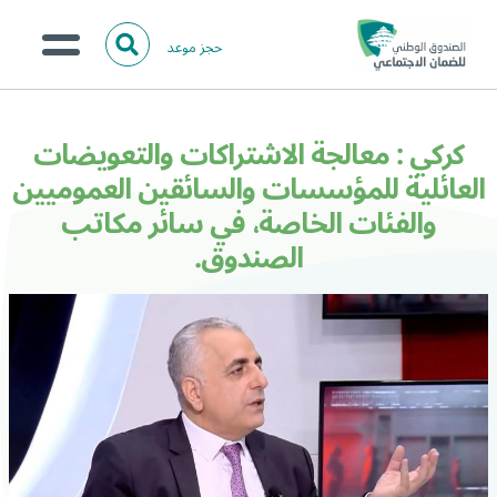
حجز موعد
ا
ل
البحث
ب
عن:
من نحن؟
ح
كركي : معالجة الاشتراكات والتعويضات
ث
الخدمات الالكترونية
العائلية للمؤسسات والسائقين العموميين
والفئات الخاصة، في سائر مكاتب
المركز الإعلامي
الصندوق.
تواصل معنا