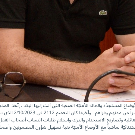
 للأوضاع المستجدّة والحالة الأمنيّة الصعبة التي آلت إليها البلاد ، إتّخ
2 في 2/10/2023 الذي سمح بموجبه لجميع المؤسسات والسائقين العموميين
العائلية وتصاريح الاستخدام والترك واستلام طلبات انتساب أصحاب ال
ثنائيّة تماشياً مع الأوضاع الأمنيّة بغية تسهيل شؤون المضمونين وأصحا