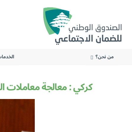
من نحن؟
الخدمات
البحث
عن:
كركي : معالجة معاملات ا