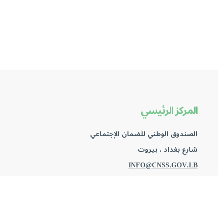
المركز الرئيسي
الصندوق الوطني للضمان الإجتماعي
شارع بغداد ، بيروت
INFO@CNSS.GOV.LB
+9611700801
(خلال ساعات العمل)