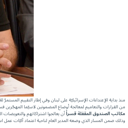
منذ بداية الإعتداءات الإسرائيليّة على لبنان وفي إطار التقييم المستمرّ
من القرارات والتعاميم لمعالجة أوضاع المضمونين لاسيّما المهجّرين قسراً من مدنهم وقراهم، وآخرها كان التعميم 112
مكاتب الصندوق المقفلة قسراً
أن يعالجوا اشتراكاتهم والتعويضات 
وذلك ضمن المسار الذي وضعه المدير العام لناحية اعتماد آليّات عمل است