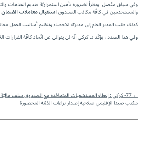
وفي سياق متّصل، ونظراً لضرورة تأمين استمراريّة تقديم الخدمات والتق
والمستخدمين في كافّة مكاتب الصندوق
استقبال معاملات الضمان 
كذلك طلب المدير العام إلى مديريّة الاحصاء وتنظيم أساليب العمل معالج
وفي هذا الصدد ، يؤكّد د. كركي أنّه لن يتوانى عن اتّخاذ كافّة القرا
←
77- كركي : إعطاء المستشفيات المتعاقدة مع الصندوق سلف ماليّة على حساب معاملات الاستشفاء عن الأعمال الجراحية المقطوعة
مكتب صيدا الإقليمي صلاحية إصدار براءات الذمّة المحصورة