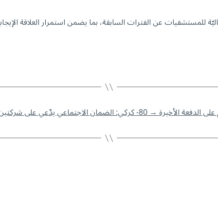
ليّة للمستشفيات عن الفترات السابقة، بما يضمن استمرار العلاقة الإيجابية 
→
80- كركي: الضمان الاجتماعي يدّعي على شركتين بتهمة تسجيل أجراء وهميين