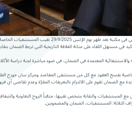
استقبل المدير العام للصندوق الوطني للضمان الاجتماعي د. 
في مستهل اللقاء على متانة العلاقة التاريخية التي تربط الضمان بنقابة
طبيّة والاستشفائية المعتمدة في الضمان، في ضوء مباشرة لجنة دراسة الأكل
القاضية بفسخ العقود مع كل من مستشفى المقاصد ومركز سان جورج الطب
ة مع الضمان تقوم على الالتزام بالتعريفات المقرّة وعدم تقاضي أي فروقات 
ع المستشفيات والنقابة بشخص نقيبها، مثمّناً الروح التعاونية والشفافية
راف الثلاثة: المستشفيات، الضمان والمضمونين.