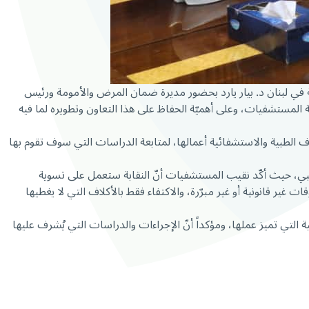
محمد كركي في مكتبه بعد ظهر يوم الإثنين 29/9/2025 نقيب المستشفيات الخاصة في لبنان د. بيار يارد بحضور مديرة ضمان المرض والأمومة ورئيس
 المستشفيات، وعلى أهميّة الحفاظ على هذا التعاون وتطويره لما فيه
اف الطبية والاستشفائية أعمالها، لمتابعة الدراسات التي سوف تقوم بها
ي، حيث أكّد نقيب المستشفيات أنّ النقابة ستعمل على تسوية
غير قانونية أو غير مبرّرة، والاكتفاء فقط بالأكلاف التي لا يغطيها
 التي تميز عملها، ومؤكداً أنّ الإجراءات والدراسات التي يُشرف عليها