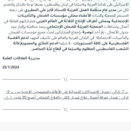
الاسرائيلي على بلداننا العربية ولاسيّما في لبنان وفلسطين، بعدها توجه بالشكر والتقدير
لكل من
مدير عام منظّمة العمل العربية الاستاذ فايز علي المطيري
على دعمه
المستمر للجمعيّة وللسادة
الأعضاء ممثلي مؤسسات الضمان والتأمينات
الإجتماعية وممثلي أطراف الإنتاج الثلاثة في العالم العربي
لمشاركتهم الفاعلة في
أعمال ونشاطات
الجمعيّة العربيّة للضمان الإجتماعي
.وبعد مناقشة وإقرار بنود
جدول الأعمال ، تمّ أخذ
توصية
بإجماع المشاركين لحثّ جميع مؤسسات الضمان
والتأمينات الاجتماعيّة في البلدان العربية والعالم على تكثيف الجهود
لدعم القضية
الفلسطينية على كافة المستويات
، لا سيّما
الدعم المادّي والمعنوي
لإغاثة
الشعب الفلسطيني المظلوم ولاسيّما في قطاع غزّة المحاصر.
مديرية العلاقات العامة
25/1/2024
←
7- كركي : تعديل الإشتراكات المتوجّبة على الأطبّاء والمضمونين الإختياريين
→
9-
كركي : تعديل تعرفة أمصال علاج غسيل الكلى والعلاج الشعاعي أصبح 90 مليون ل.ل.