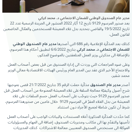
مدير عام الصندوق الوطني للضمان الاجتماعي د. محمد كركي
بعد صدور المرسوم 9129 تاريخ 12 أيّار 2022 المنشور في الجريدة الرسمية عدد 22
تاريخ 19/5/2022 والقاضي بتحديد بدل غلاء المعيشة للمستخدمين والعمّال الخاضعين
لقانون العمل،
كذلك بعد المذكّرة الإعلامية رقم 686 التي أصدرها
مدير عام الصندوق الوطني
للضمان الاجتماعي د. محمد كركي
بتاريخ 6/6/2022 لتطبيق أحكام هذا المرسوم،
بالإضافة الى مذكرتي وزير العمل المتلعقتين بالموضوع المذكور،
وعلى ضوء المراجعات التي وردت الى إدارة الصندوق من قبل بعض أصحاب العمل
والاجتماع الأخير الذي عقد بين المدير العام ورئيس الهيئات الاقتصادية معالي الوزير
محمد شقير،
أصدر
مدير عام الصندوق
مذكّرة حملت الرقم 35 بتاريخ 21/7/2022 قضى بموجبها
شرح أصول وكيفيّة معالجة السلفة على غلاء المعيشة الممنوحة من أصحاب العمل قبل
صدور المرسوم 9129 حيث يتوجّب على أصحاب العمل حسم السلفات على غلاء
المعيشة من بدل الغلاء المقرّ في المرسوم 9129 خلال عامين من صدورهذا المرسوم،
شرط أن تكون شاملة لجميع الأجراء دون استثناء.
كما حدّدت المذكّرة المذكورة أعلاه المستندات والبيانات الواجب على أصحاب العمل
تأمينها والتقدّم بها الى مكاتب ومديريات الصندوق، إضافة الى المهام والمسؤوليات
الموكلة الى مستخدمي الصندوق المعنيين معالجة الاشتراكات كذلك المديريات