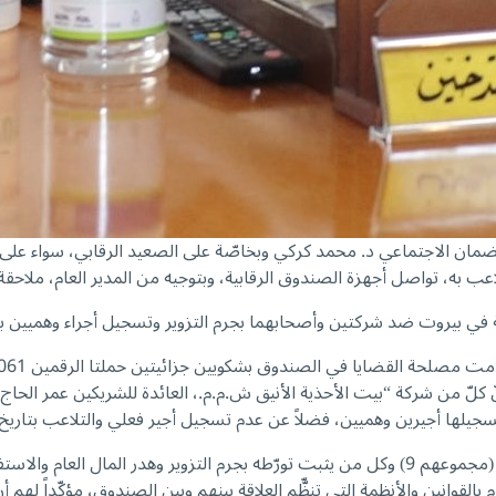
للضمان الاجتماعي د. محمد كركي وبخاصّة على الصعيد الرقابي، سواء على
عب به، تواصل أجهزة الصندوق الرقابية، وبتوجيه من المدير العام، ملاحقة
مالية في بيروت ضد شركتين وأصحابهما بجرم التزوير وتسجيل أجراء وهمي
31// 2025 و 3/9/2025، واللذين خلُصا إلى أنّ كلّ من شركة “بيت الأحذية الأنيق ش.م.م.، العا
يلها أجيرين وهميين، فضلاً عن عدم تسجيل أجير فعلي والتلاعب بتاريخ 
وجاء الادّعاء ضدّ كلّ من الشركتين والمسؤولين عنهما والأجراء الوهميين (مجموعهم 9) وكل من يثب
لقوانين والأنظمة التي تنظّّم العلاقة بينهم وبين الصندوق، مؤكّداً ل