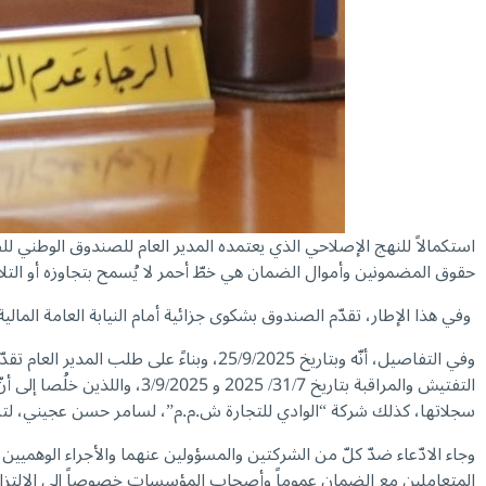
استكمالاً للنهج الإصلاحي الذي يعتمده المدير العام للصندوق الوطني 
حقوق المضمونين وأموال الضمان هي خطّ أحمر لا يُسمح بتجاوزه أو التلا
وفي هذا الإطار، تقدّم الصندوق بشكوى جزائية أمام النيابة العامة ال
التفتيش والمراقبة بتاريخ 7
سجلاتها، كذلك شركة “الوادي للتجارة ش.م.م”، لسامر حسن عجيني، لتسج
المتعاملين مع الضمان عموماً وأصحاب المؤسسات خصوصاً إلى الالتزام با