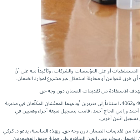
 المستشفيات أو على المؤسسات والشركات، وتأكيداً منه على أنّ
 أي خرق للقوانين أو محاولة استغلال غير مشروع لموارد الضمان.
ين بهدف الاستفادة من تقديمات الضمان دون وجه حق.
وفي التفاصيل، أنّه وبتاريخ 25/9/2025، وبناءً على طلب المدير العام تقدّمت مصلحة القضايا في الصندوق بشكويين جزائيتين حملتا الرقمين 4061 و4062، استناداً إلى تقريرين أودعهما المفتّشان المكلّفان في مديرية
ئدة للشريكين عمر الحاج أحمد ورامي الحاج أحمد، قامت بتسجيل سبعة أجراء وهميين في
تسجيل اثنين آخرين.
ت تورّطه بجرم التزوير وهدر المال العام والاستفادة من تقديمات الضمان دون وجه حق. وبهذه المناسبة، يدعو د. كركي
هم أن الضمان سوف يبقى العين الساهرة على حماية حقوق المضمونين