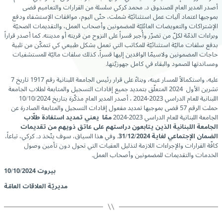
أصدر المدير العام للصندوق د. محمد كركي سلسلة من القرارات والتعاميم قضى
بموجبها اعتماد آليات عمل استثنائيّة شملت، حتّى اليوم، موافقات الإستشفاء ودفع
الإشتراكات والتعويضات العائليّة للمضمونين وأصحاب العمل، والتقديمات الصحيّة
وبراءات الذمّة لكلّ من تضرّر وأُجبر قسراً على النزوح من قريته أو مدينته. كما أصدر قراراً
بدفع سلفات ماليّة استثنائيّة للمكاتب التي تعمل بشكل طبيعي كي تتمكّن من تلبية
حاجات المضمونين ولاسيمّا الوافدين إليها قسراً، كذلك سلفات ماليّة للمستشفيات
ومساندتها للصمود والبقاء في كامل جهوزيّتها.
عليه، واستكمالاً للمسار عينه، وبناءً على قرار رئيس الجامعة اللبنانية رقم 1917 تاريخ 7
تشرين الأول 2024 المتعلّق بتمديد جميع إفادات التسجيل والمتابعة لطلاب الجامعة
اللبنانية للعام الدراسي 2023-2024 ، أصدر المدير العام مذكّرة بتاريخ 10/10/2024
حملت الرقم 57 قضى بموجبها تمديد مفعول إفادات التسجيل والمتابعة الصادرة عن
الجامعة اللبنانية للعام الدراسي 2023-2024
ممّا يعني تمديد استفادة طلّاب
الجامعة اللبنانية الذين يتابعون دراستهم على عاتق ذويهم من تقديمات
الضمان الإجتماعي
لغاية 31/12/2024
.
وفي هذا السياق، سوف يتّخذ د. كركي، تباعاً،
كافّة القرارات والإجراءات اللازمة لتذليل العقبات التي تحول دون تأمين وصول
الخدمات والتقديمات للمضمونين وأصحاب العمل.
بيروت 10/10/2024
مديريّة العلاقات العامّة