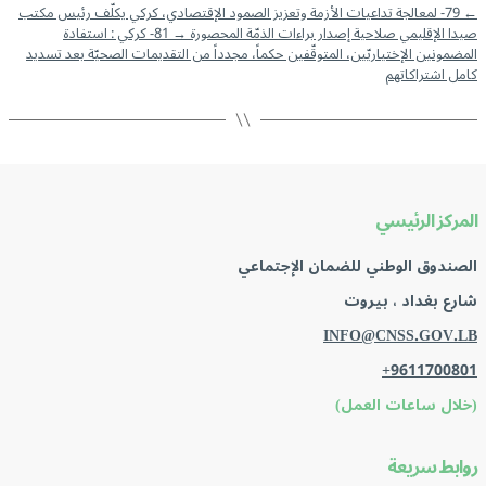
←
79- لمعالجة تداعيات الأزمة وتعزيز الصمود الإقتصادي، كركي يكلّف رئيس مكتب
صيدا الإقليمي صلاحية إصدار براءات الذمّة المحصورة
→
81- كركي : استفادة
المضمونين الإختياريّين، المتوقّفين حكماً، مجدداً من التقديمات الصحيّة بعد تسديد
كامل اشتراكاتهم
المركز الرئيسي
الصندوق الوطني للضمان الإجتماعي
شارع بغداد ، بيروت
INFO@CNSS.GOV.LB
+9611700801
(خلال ساعات العمل)
روابط سريعة