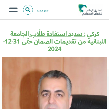
حجز موعد
ا
ل
البحث
ب
عن:
من نحن؟
ح
كركي
: تمديد استفادة طلّاب
الجامعة
ث
الخدمات الالكترونية
اللبنانية من تقديمات الضمان حتّى 31-12-
2024
المركز الإعلامي
تواصل معنا