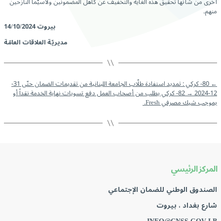
أخرى من شأنها تحقيق هذه الغاية والتخفيف عن كاهل المضمونين ولاسيّما النازحين
منهم.
بيروت 14/10/2024
مديريّة العلاقات العامّة
←
80- كركي : تمديد استفادة طلّاب الجامعة اللبنانية من تقديمات الضمان حتّى 31-
12-2024
→
82- كركي يطلب من أصحاب العمل دفع تسويات نهاية الخدمة نقداً أو
بموجب شيك مصرفي Fresh. ‏
المركز الرئيسي
الصندوق الوطني للضمان الإجتماعي
شارع بغداد ، بيروت