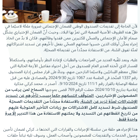
لأن الحاجة إلى تقديمات الصندوق الوطني للضمان الإجتماعي ضرورة ملحّة لاسيّما في
ظلّ هذه الظروف الأمنية الصعبة التي تمرّ بها البلاد، وحيث أنّ الضمان الإختياري يشكّل
صمام الأمان الإجتماعي والصحّي للكثيرين ممن فقدوا وظائفهم، فكان لا بدّ من اتخاذ
إجراء يمكّن أولئك الذين خسروا ضمانهم الصحّي بفعل تأخّرهم عن تسديد اشتراكاتهم
لمدّة تفوق السّنة، من الاستفادة مجدّداً من تقديماته الصحيّة.
عليه، وبعد تلقّيه العديد من المراجعات والطلبات لإعادة النظر بأوضاعهم، واستكمالاً
للمسار الذي اتّخذه المدير العام للصندوق من أجل احتواء مفاعيل الأزمة الحالية التي
تطال معظم اللبنانيّين ولاسيّما النازحين منهم، وبناءً على قرار مجلس إدارة الصندوق
رقم 1337 المتّخذ في الجلسة عدد 1067 تاريخ 2024/9/30 والمصادق عليه من قبل
سلطة الوصاية بالقرار رقم 111/1 تاریخ 9/10/2024، أصدر د. محمد كركي مذكرة
إعلامية بتاريخ 2024/10/10 حملت الرقم 769 قضى بموجبها
السماح لمن يرغب من
المضمونين الإختياريين،
المتوقّف انتسابهم حكماً بسبب تأخّرهم عن تسديد
الإشتراكات لمدّة تزيد عن السّنة،
بالاستفادة مجدّداً من التقديمات الصحيّة
للصندوق شرط تسديد كامل الاشتراكات مع زيادات التأخير المتوجّبة عليهم
من تاريخ انقطاعهم عن التسديد ولا يمكنهم الاستفادة من هذا التدبير
إلّا مرة
واحدة فقط
.
هذا الإجراء هو حلقة من سلسلة الإجراءات والقرارات التي اتخذها د. كركي لضمان تأمين
وصول الخدمات والتقديمات للمضمونين وأصحاب العمل، وسوف تليه تباعاً حلقات