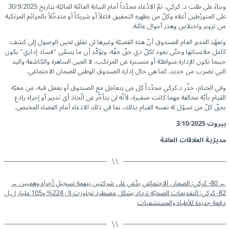
وبناءً على طلب د. كركي، تمّ الادّعاء مجدّداً أمام النيابة العامّة الماليّة بتاريخ 30/9/2025
على المتورّطين أعلاه وكلّ من يظهره التحقيق فاعلاً أو شريكاً أو متدخّلاً بالجرائم المرتكبة
من تزوير واختلاس وهدر أموال عامّة.
وتعهّد المدير العام للصندوق أنّ هذه القضيّة وغيرها لن تغلق لحين الوصول إلى كشف
كامل ملابساتها وحتّى يعود لكلّ ذي حقّ حقّه، ويؤكّد أن ما يسمّى “فساد إداري” يكون
حينما تكون الإدارة متواطئة أو متسترة عن المرتكب، لا العين الساهرة والكاشفة واليد
التي تضرب من حديد، كما هي حال إدارة الصندوق الوطني للضمان الاجتماعي.
وفي الختام، حذّر د.كركي مجدّداً كل من يتعامل مع الصندوق أو يعمل فيه، من مغبّة
القيام بأيّة مخالفة مهما كانت صغيرة، لأنّه لن يتأخّر عن اتّخاذ أي تدبير أو إجراء رادع
بحقّ كلّ من تسوّل له نفسه القيام بذلك، بما في ذلك الادعاء أمام القضاء المختص.
بيروت
3/10/2025
مديرّية العلاقات العامّة
←
80- كركي: الضمان الاجتماعي يدّعي على شركتين بتهمة تسجيل أجراء وهميين
→
82- كركي: التقديمات الصحيّة تزداد بشكل مضطرد تجاوزت ال 224% و105 مليار ل.ل
دفعة جديدة للأطباء والمستشفيات