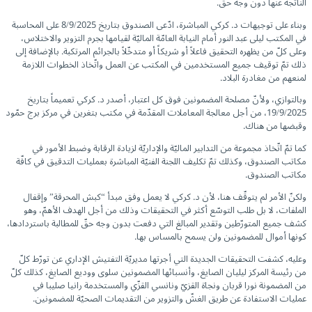
الناتجة عنها دون وجه حقّ.
وبناء على توجيهات د. كركي المباشرة، ادّعى الصندوق بتاريخ 8/9/2025 على المحاسبة
في المكتب ليلى عبد النور أمام النيابة العامّة الماليّة لقيامها بجرم التزوير والاختلاس،
وعلى كلّ من يظهره التحقيق فاعلاً أو شريكاً أو متدخّلاً بالجرائم المرتكبة. بالإضافة إلى
ذلك تمّ توقيف جميع المستخدمين في المكتب عن العمل واتّخاذ الخطوات اللازمة
لمنعهم من مغادرة البلاد.
وبالتوازي، ولأنّ مصلحة المضمونين فوق كل اعتبار، أصدر د. كركي تعميماً بتاريخ
19/9/2025، من أجل معالجة المعاملات المقدّمة في مكتب بتغرين في مركز برج حمّود
وقبضها من هناك.
كما تمّ اتّخاذ مجموعة من التدابير الماليّة والإداريّة لزيادة الرقابة وضبط الأمور في
مكاتب الصندوق، وكذلك تمّ تكليف اللجنة الفنيّة المباشرة بعمليات التدقيق في كافّة
مكاتب الصندوق.
ولكنّ الأمر لم يتوقّف هنا، لأن د. كركي لا يعمل وفق مبدأ “كبش المحرقة” وإقفال
الملفات، لا بل طلب التوسّع أكثر في التحقيقات وذلك من أجل الهدف الأهمّ، وهو
كشف جميع المتورّطين وتقدير المبالغ التي دفعت بدون وجه حقّ للمطالبة باستردادها،
كونها أموال للمضمونين ولن يسمح بالمساس بها.
وعليه، كشفت التحقيقات الجديدة التي أجرتها مديريّة التفتيش الإداري عن تورّط كلّ
من رئيسة المركز ليليان الصايغ، وأنسبائها المضمونين سلوى ووديع الصايغ، كذلك كلّ
من المضمونة نورا قربان ونجاة القزيّ ونانسي القزّي والمستخدمة رانيا صليبا في
عمليات الاستفادة عن طريق الغشّ والتزوير من التقديمات الصحيّة للمضمونين.