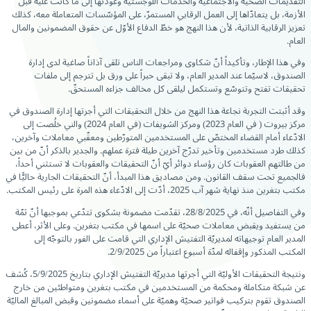
التقديمات الصحيّة والاجتماعيّة والخدمات اللوجستيّة وعودتها إلى ما كانت عليه قبل
الأزمة، بل يتعادّاها إلى العمل الرقابي المستمرّ، على المؤسّسات المتعاملة معه، كذلك
تعزيز الرقابية الذاتية، لأن هذا النهج هو خطّ الدفاع الأوّل عن حقوق المضمونين والمال
العام.
وفي هذا الإطار، وتأكيداً أنّ شكاوى ومراجعات الناس تلقى آذاناً صاغية لدى إدارة
الصندوق، لاسيّما عند المدير العام، ولا تبقى حبراً على ورق بل تترجم إلى ملفات
تحقيقات تفتح وتتوسّع وتستكمل ليلقى كل مخالف جزاءه المستحقّ.
وقد أثبتت التجربة نجاعة هذا النهج من خلال التحقيقات التي أجرتها إدارة الصندوق في
مركز بيروت ( في العام 2023) ومركز الشويفات (في العام 2024) والني خلُصت إلى
الادّعاء أمام القضاء المختصّ على المستخدمين المتورّطين ومعقّبي معاملات وآخرين،
كذلك طرد مستخدمين وتأخير تدرّج آخرين طيلة فترة عملهم. والجدير بالذكر أنّ من بين
من طالتهم العقوبات كان رؤساء دوائر أيّ أنّ التحقيقات والعقوبات لا تستثني أحداً،
فالجميع تحت سقف القانون. ومن مصاديق هذا المبدأ، أنّ التحقيقات الجارية حاليًّا في
مكتب بتغرين منذ نهاية شهر آب 2025، أدّت إلى الادّعاء هذه المرة على رئيس المكتب.
وفي التفاصيل أنّه، في 28/8/2025، تقدّمت مضمونة بشكوى تتدّعي بموجبها أنّ ثمّة
من يستفيد ويقبض معاملات صحيّة على اسمها في مكتب بتغرين. وعلى الأثر، أعطى
المدير العام توجيهاته لمديريّة التفتيش الإداري التي قامت على الفور بالتوجّه إلى
المكتب المذكور وإقفاله لمدّة أسبوع اعتباراً من 2/9/2025.
ونتيجة التحقيقات الأوليّة التي أجرتها مديريّة التفتيش الإداري بتاريخ 5/9/2025، كُشف
عن شبكة متكاملة ومحكمة من المستخدمين في مكتب بتغرين ومتواطئين من خارج
الصندوق تقوم بتركيب فواتير صحيّة وهميّة على أسماء مضمونين وقبض المبالغ الماليّة