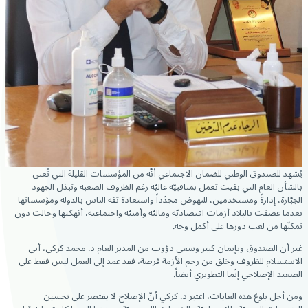
يُشهد للصندوق الوطني للضمان الاجتماعي أنّه من المؤسسات القليلة التي تُعنى
بالشأن العام التي بقيت تعمل
بمناقبيّة عاليّة رغم الظروف الصعبة وتبذل الجهود
الجبّارة، إدارةً ومستخدمين، للنهوض مجدّداً واستعادة ثقة الناس بالدولة ومؤسساتها
بعدما عصفت بالبلاد أزمات اقتصاديّة وماليّة وأمنيّة واجتماعية، أنهكتها وحالت دون
تمكنّها من لعب دورها على أكمل وجه.
غير أن الصندوق وبإيمان كبير وسعي دؤوب من المدير العام د. محمد كركي، أبى
الاستسلام للظروف وخلق من رحم الأزمة فرصة، فقد عمد إلى العمل ليس فقط على
الصعيد الإصلاحي إنّما التطويري أيضاً.
ومن أجل بلوغ هذه الغايات، اعتبر د. كركي أنّ الإصلاح لا يقتصر على تحسين