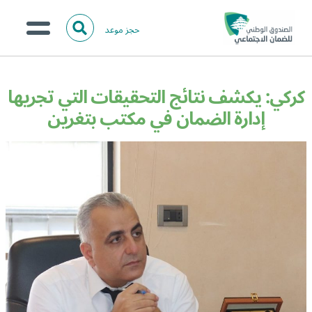
حجز موعد
ا
ل
البحث
ب
عن:
من نحن؟
ح
كركي: يكشف نتائج التحقيقات التي تجريها
ث
الخدمات الالكترونية
إدارة الضمان في مكتب بتغرين
المركز الإعلامي
تواصل معنا