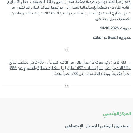
لإنجاز هذا الملف بأسرع فرصة ممكنة، آملا أن تنتهي كافة التحقيقات خلال الأسابيع
القليلة القادمة ومتعهّداً بإستكمالها لتصل إلى خواتيمها النهائية لينال المرتكبون من
داخل وخارج الصندوق العقاب المناسب واسترداد كافة التقديمات المقبوضة من
الصندوق دون وجه حق.
بيروت
14/10/2025
مديرّية العلاقات العامّة
←
83- كركي: رفع تعرفة 12 عمل طبّي من الأكثر شيوعاً
→
85- كركي يكشف نتائج
خطّة التفتيش على المؤسسات: 1452 مليار ل.ل. تكاليف ماليّة والتصريح عن 886
أجيراً مكتوماً ووقف التقديمات عن 788 أجيراً وهميًّا
المركز الرئيسي
الصندوق الوطني للضمان الإجتماعي