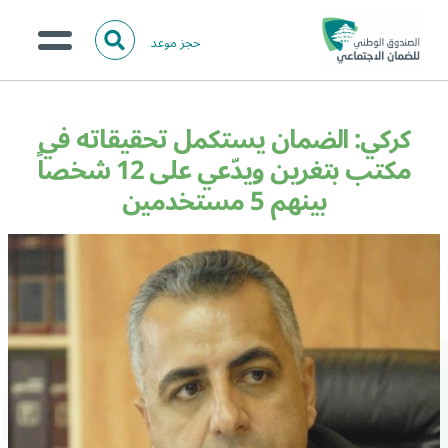
حجز موعد
ا
ل
البحث
ب
عن:
من نحن؟
ح
كركي: الضمان يستكمل تحقيقاته في
ث
الخدمات الالكترونية
مكتب بتغرين ويدّعي على 12 شخصاً
بينهم 5 مستخدمين
المركز الإعلامي
تواصل معنا