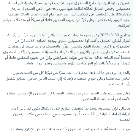
بتغرين ومتواطئين من خارج الصندوق تقوم بتركيب فواتير صحيّة وهميّة على أسماء
مضمونين وقبض المبالغ الماليّة الناتجة عنها دون وجه حقّ، ادّعى الصندوق بتاريخ
8/9/2025 على المُحاسِبة في المكتب ليلى عبد النور أمام النيابة العامّة الماليّة لقيامها
بجرم التزوير والاختلاس، وعلى كلّ من يظهره التحقيق فاعلاً أو شريكاً أو متدخّلاً بالجرائم
المرتكبة.
وبتاريخ 30/ 9/ 2025 وعلى ضوء متابعة التحقيقات والتي أثبتت تورّط كلّ من رئيسة
المركز ليليان الصايغ، وأنسبائها المضمونين سلوى ووديع الصايغ، كذلك كلّ من
المضمونة نورا قربان ونجاة القزيّ ونانسي القزّي والمستخدمة رانيا صليبا في عمليات
الاستفادة عن طريق الغشّ والتزوير من التقديمات الصحيّة للمضمونين، إدّعى الصندوق
مجدّداً أمام النيابة العامّة الماليّة على هؤلاء المتورّطين وكلّ من يظهره التحقيق فاعلاً أو
شريكاً أو متدخّلاً بالجرائم المرتكبة من تزوير واختلاس وهدر أموال عامّة.
والجديد اليوم، هو ما كشفته التحقيقات المستمرّة من تورّط كل من المستخدمين :
الياس عيد صليبا وليلى جورج خنيصر بالإضافة إلى السيد الياس سامي الصايغ شقيق
رئيسة المكتب.
وعلى ضوء ذلك طلب المدير العام من مصلحة القضايا في الصندوق الإدعاء على هؤلاء
الأشخاص أمام القضاء المختص.
وبالتالي فإنّ الصندوق ومنذ بدأ تحقيقاته بتاريخ 28/ 8/ 2025 يكون قد ادّعى أمام
النيابة العامة المالية على 12 شخصاً من ضمنهم جميع مستخدمي مكتب بتغرين
الخمسة.
وبهذه المناسبة يُشيد المدير العام للصندوق بأداء مديرية التفتيش الإداري وتفانيها