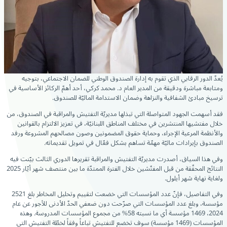
يُعدّ الدور الرقابي الذي تقوم به إدارة الصندوق الوطني للضمان الاجتماعي، بتوجيه
ومتابعة مباشرة ودقيقة من المدير العام د. محمد كركي، أحد أهمّ الركائز الأساسية في
ترسيخ مبادئ الشفافية والنزاهة وضمان الاستدامة الماليّة للصندوق.
فقد أسهمت الجهود المتواصلة التي تبذلها مديريّة التفتيش والمراقبة في الصندوق، من
خلال مفتشيها المنتشرين في مختلف المناطق اللبنانيّة، في تعزيز الالتزام بالقوانين
والأنظمة المرعية الإجراء، وحماية حقوق المضمونين وصون مصالحهم المشروعة ورفد
الصندوق بإيرادات ماليّة مهمّة تساهم بشكل فعّال في تمويل تقديماته.
وفي هذا السياق، أصدرت مديريّة التفتيش والمراقبة تقريرها الدوري الثالث بيّنت فيه
النتائج المحقّقة من قبل المفتّشين خلال الفترة الممتدّة ما بين منتصف شهر أيّار 2025
ولغاية نهاية شهر أيلول.
وفي التفاصيل، فإنّ عدد المؤسسات التي خضعت لتقييم وتحليل المخاطر بلغ 2521
مؤسسة، وبلغ عدد المؤسسات التي صرّحت دون ضعفي الحدّ الأدنى للأجور عن عام
2024، 1469 مؤسسة أي ما نسبته 58% من مجموع المؤسسات المدروسة. وهذه
المؤسسات (1469 مؤسسة) سوف تخضع للتفتيش تباعاً وفقاً لخطّة التفتيش التي