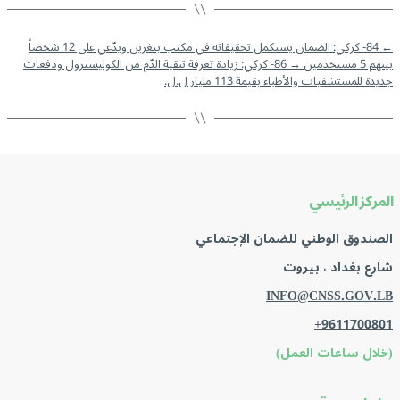
←
84- كركي: الضمان يستكمل تحقيقاته في مكتب بتغرين ويدّعي على 12 شخصاً
بينهم 5 مستخدمين
→
86- كركي: زيادة تعرفة تنقية الدّم من الكوليسترول ودفعات
جديدة للمستشفيات والأطباء بقيمة 113 مليار ل.ل.
المركز الرئيسي
الصندوق الوطني للضمان الإجتماعي
شارع بغداد ، بيروت
INFO@CNSS.GOV.LB
+9611700801
(خلال ساعات العمل)