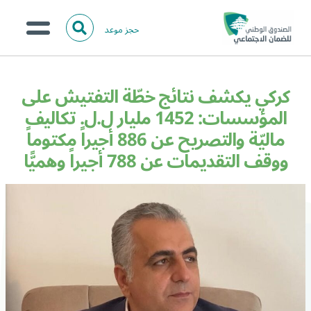
حجز موعد
ا
ل
البحث
ب
عن:
من نحن؟
ح
كركي يكشف نتائج خطّة التفتيش على
ث
الخدمات الالكترونية
المؤسسات: 1452 مليار ل.ل. تكاليف
ماليّة والتصريح عن 886 أجيراً مكتوماً
المركز الإعلامي
ووقف التقديمات عن 788 أجيراً وهميًّا
تواصل معنا