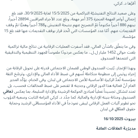
أقرّها د. كركي.
وعلى صعيد النتائج التفتيشيّة التراكمية من 15/5/2025 لغاية 30/9/2025، فقد بلغ
إجمالي أوامر المهمة المنجزة 375 أمر مهمة، وبلغ عدد الأجراء المراقبين 28894 أجيراً،
بينهم 886 أجيراً مكتوماً تمّ التصريح عنهم بنتيجة التفتيش و788 أجيراً وهميًّا تمّ وقف
التقديمات عنهم. أمّا عدد المؤسسات التي اتّخذ قرار بوقف التقديمات عنها فقد بلغ 15
مؤسّسة.
وفي ما يتعلّق بالشأن المالي، فقد أسفرت العمليات الرقابية عن نتائج مالية تراكمية
بلغت حوالي 1452 مليار ل.ل.، ما يعكس مردودًا ملموساً للجهود التنظيمية والتدقيقية
التي اعتمدها الصندوق.
وبهذا الإنجاز، يُثبت الصندوق الوطني للضمان الاجتماعي قدرته على تحويل الرقابة من
إجراء روتيني إلى منظومة متكاملة تُسهم في ضبط الأداء المالي والإداري، وترسّخ الثقة
بمؤسسة تُعدّ الركيزة الأساسية للأمن الاجتماعي في لبنان. وفي الختام، يؤكّد المدير
العام أنّ فعالية هذا الدور الرقابي وجديته لا تقتصر على ضبط المخالفات فحسب، بل
تمتد لتشكل تجسيداً عملياً لمبادئ الحوكمة الرشيدة والإدارة السليمة، بما يعكس
تعافي
الصندوق ومتانة بنيته الإدارية والمالية. كما جدّد د. كركي التزامه الثابت وسعيه الدؤوب
نحو تطوير آليات العمل الرقابي ليبقى نموذجاً في الأداء المؤسس
ات
ي الرشيد وحماية
حقوق العم
ّال
في لبنان
بيروت
16/10/2025
مديرّية العلاقات العامّة