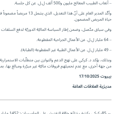
– أتعاب الطبيب المعالج مليون و500 ألف ل.ل. عن كل جلسة.
وأكّد المدير العام على 
حياة المريض المضمون.
وفي سياق متّصل، وضمن إطار السياسة الماليّة الدوريّة لدفع السلفات للمستشفيات، أصدر المدير العام 
– 64 مليار ل.ل. عن الأعمال الجراحية المقطوعة.
– 49 مليار ل.ل. عن الأعمال الطبية غير المقطوعة (الطبابة).
وبذلك، يؤكد د. كركي على نهج الدعم والتوازن بين متطلّبات الاستمرار
من جهة أخرى، مع عدم تحميلهم فروقات ماليّة غير مبرّرة ومبالغ بها، ب
بيروت
17/10/2025
مديرّية العلاقات العامّة
←
85- كركي يكشف نتائج خطّة التفتيش على المؤسسات: 1452 مليار ل.ل. تكاليف ماليّة والتصريح عن 886 أجيراً مكتوماً ووقف التقديمات عن 788 أجيراً وهميًّا