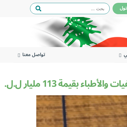
البحث
ول
عن:
ي
تواصل معنا
 بقيمة 113 مليار ل.ل.