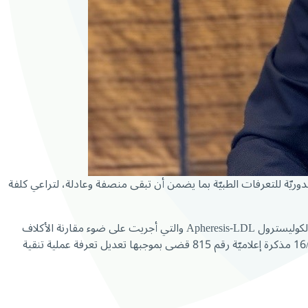
يّة للتعرفات الطبيّة بما يضمن أن تبقى منصفة وعادلة، لتراعي كلفة
وعليه، وبناءً على دراسة أعدّتها مديريّة ضمان المرض والأمومة بتوجيه مباشر من المدير العام لتعديل تعرفة الإجراء الطبي الخاص بتنقيّة الدم من الكوليسترول Apheresis-LDL والتي أجريت على ضوء مقارنة الأكلاف
التي حددّتها شركة Benta Trading المسؤولة عن هذا الإجراء ووزارة الصحّة و الطبابة العسكريّة في الجيش اللبناني، أصدر د. كركي بتاريخ 16/10/2025 مذكرة إعلاميّة رقم 815 قضى بموجبها تعديل تعرفة عملية تنقية