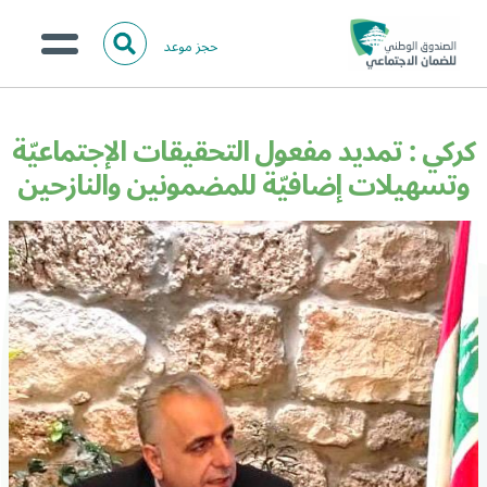
حجز موعد
ا
ل
البحث
ب
عن:
من نحن؟
ح
كركي : تمديد مفعول التحقيقات الإجتماعيّة
ث
الخدمات الالكترونية
وتسهيلات إضافيّة للمضمونين والنازحين
المركز الإعلامي
تواصل معنا