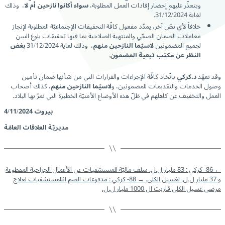
ويتعذّر عليهم إحضار إفادات العمل المطلوبة،
سواء أكانوا نازحين أم لا
، وذلك
لغاية 31/12/2024.
خلافاً لأي نصّ آخر، يمدّد مفعول كافّة التحقيقات الإجتماعيّة المطلوبة لإنجاز
معاملات الضمان الصحّي والمنتهية الصلاحية بما فيها تحقيقات بلوغ السن
لجميع المضمونين
لاسيّما النازحين منهم
، وذلك لغاية 31/12/2024
بغض
النظر
عن مكتب تبعية المضمون
.
وقد تعهّد
د.كركي
باتّخاذ كافّة الإجراءات والقرارات التي من شأنها ضمان تأمين
وصول الخدمات والتقديمات للمضمونين، و
لاسيّما النازحين منهم
، كذلك أصحاب
العمل والتخفيف عن كاهلهم في ظلّ هذه الأوضاع الأمنيّة الخطيرة التي تمرّ بها البلاد.
بيروت 4/11/2024
مديريّة العلاقات العامّة
←
86- كركي : 83 مليار ل.ل. سلف ماليّة للمستشفيات عن الأعمال الجراحية المقطوعة
و 37 مليار ل.ل. لغسيل الكلى.
→
88- كركي : مدفوعات الضم انللمستشفيات لعلاج
مرضى غسيل الكلى قاربت ال 1000 مليار ل.ل.