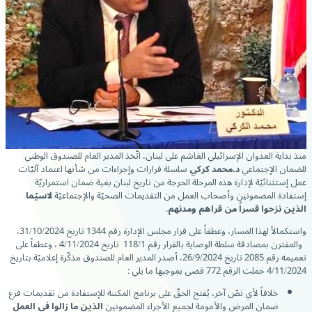
منذ بداية العدوان الإسرائيلي الغاشم على لبنان، اتّخذ المدير العام للصندوق الوطني
للضمان الإجتماعي
د.محمد كركي
سلسلة قرارات وإجراءات من شأنها اعتماد آليّات
عمل إستثنائيّة لإدارة هذه المرحلة الحرجة من تاريخ لبنان بغية ضمان استمراريّة
إستفادة المضمونين وأصحاب العمل من التقديمات الصحيّة والإجتماعيّة
لاسيّما
الذين نزحوا قسراً من قراهم ومدنهم
.
واستكمالاً لهذا المسار، وعطفاً على قرار مجلس الإدارة رقم 1344 تاريخ 31/10/2024،
والمقترن بمصادقة سلطة الوصاية بالقرار رقم 118/1 تاریخ 4/11/2024 ، وعطفاً على
تعميمه رقم 2085 تاريخ 26/9/2024، أصدر المدير العام للصندوق مذكّرة إعلاميّة بتاريخ
4/11/2024 حملت الرقم 772 قضى بموجبها ما يلي :
خلافاً لأي نصّ آخر، يُفتح الحقّ على برنامج المكننة للإستفادة من تقديمات فرع
ضمان المرض والأمومة لجميع الأجراء المضمونين
الذين ما زالوا في العمل