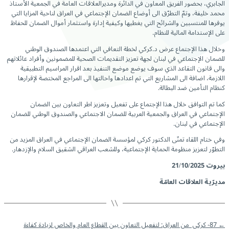
الجابري، بحضور الفريق المعاون في الدائرة ومديرالعلاقات العامة في الجمعية الأستاذ
محمد خليفة، وتمّ التطرّق الى أوضاع الضمان الإجتماعي في العراق لناحية المزايا التي
يوفرها للمنتسبين والشرائح التي يغطيها وكيفية إدارة واستثمار أموال الضمان للحفاظ
على الإستدامة المالية للنظام.
وخلال هذا الإجتماع عرض د.كركي لخطة التعافي التي اعتمدها الصندوق الوطني
للضمان الإجتماعي في لبنان لجهة تعزيز التقديمات الصحية للمضمونين وأفراد عائلاتهم
والى قانون التقاعد الذي سوف يوضع موضع التنفيذ بعد اقرار المراسيم التطبيقية
اللازمة، اضافة الى المشاريع التي تم اعدادها واحالتها الى المراجع المختصة لإقرارها
كنظام التأمين ضد البطالة.
كما تم التوافق خلال هذا الإجتماع على تفعيل وتعزيز اطر التعاون بين الضمان
الإجتماعي في العراق والجمعية العربية للضمان الاجتماعي والصندوق الوطني للضمان
الإجتماعي في لبنان.
وفي ختام اللقاء تمنّى الدكتور كركي لمؤسسة الضمان الإجتماعي في العراق المزيد من
التطوّر لتعزيز منظومة الحماية الإجتماعية، وللشعب العراقي الشقيق السلام والإزدهار.
بيروت
21/10/2025
مديرّية العلاقات العامّة
←
87- كركي من العراق: لتفعيل التعاون بين القطاع العام والخاص لزيادة كفاءة