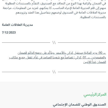
في الضمان والراغبة بهذا النوع من التعاقد مع الصندوق، التقدُّم بالمستندات المطلوبة
منهم إلى قلم المديرية العامة لإجراء المناسب. كا يمكنهم، لمزيد من المعلومات، مراجعة
مديرية العلاقات العامة في الصندوق لوضعهم بتفاصيل هذا العقد وتزويدهم
بالمستندات المطلوبة.
مديرية العلاقات العامة
7/12/2023
←
90- وزير المالية يستقبل كركي والأسمر ويؤكّد على دعمه الدائم للضمان
والمضمونين
→
91- كركي: تضامناً مع شعبنا الصامد في غزّة، تقفل جميع مكاتب
الضمان غداً الإثنين
المركز الرئيسي
الصندوق الوطني للضمان الإجتماعي