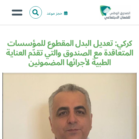
حجز موعد
ا
ل
البحث
ب
عن:
من نحن؟
ح
كركي: تعديل البدل المقطوع للمؤسسات
ث
الخدمات الالكترونية
المتعاقدة مع الصندوق والتي تقدّم العناية
الطبية لأجرائها المضمونين
المركز الإعلامي
تواصل معنا