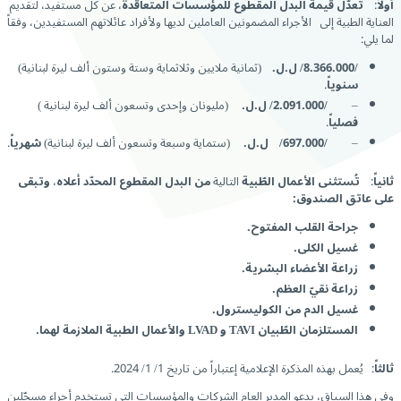
أولاً
:
تُعدّل قيمة البدل المقطوع للمؤسسات المتعاقدة
، عن كل مستفيد، لتقديم
العناية الطبية إلى الأجراء المضمونين العاملين لديها ولأفراد عائلاتهم المستفيدين، وفقاً
لما يلي:
/8.366.000/ ل.ل.
(ثمانية ملايين وثلاثماية وستة وستون ألف ليرة لبنانية)
سنوياً
.
–
/2.091.000/ ل.ل.
(مليونان وإحدى وتسعون ألف ليرة لبنانية )
فصلياً
.
–
/697.000/ ل.ل.
(ستماية وسبعة وتسعون ألف ليرة لبنانية)
شهرياً
.
ثانياً
:
تُستثنى الأعمال الطّبية
التالية
من البدل المقطوع المحدّد أعلاه
،
وتبقى
على عاتق الصندوق:
جراحة القلب المفتوح.
غسيل الكلى.
زراعة الأعضاء البشرية.
زراعة نقيّ العظم.
غسيل الدم من الكوليسترول.
المستلزمان الطّبيان
TAVI
و
LVAD
والأعمال الطبية الملازمة لهما.
ثالثاً
: يُعمل بهذه المذكرة الإعلامية إعتباراً من تاريخ 1/ 1/ 2024.
وفي هذا السياق، يدعو المدير العام الشركات والمؤسسات التي تستخدم أجراء مسجّلين