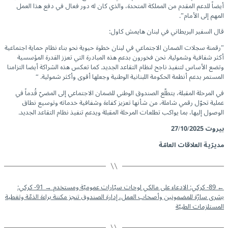
أيضاً للدعم المقدم من المملكة المتحدة، والذي كان له دور فعال في دفع هذا العمل
المهم إلى الأمام”.
قال السفير البريطاني في لبنان هايمش كاول:
”رقمنة سجلات الضمان الاجتماعي في لبنان خطوة حيوية نحو بناء نظام حماية اجتماعية
أكثر شفافية وشمولية. نحن فخورون بدعم هذه المبادرة التي تعزز القدرة المؤسسية
وتضع الأساس لتنفيذ ناجح لنظام التقاعد الجديد. كما تعكس هذه الشراكة أيضا التزامنا
المستمر بدعم أنظمة الحكومة اللبنانية الوطنية وجعلها أقوى وأكثر شمولية. “
في المرحلة المقبلة، يتطلّع الصندوق الوطني للضمان الاجتماعي إلى المضيّ قُدماً في
عملية تحوّل رقمي شاملة، من شأنها تعزيز كفاءة وشفافية خدماته وتوسيع نطاق
الوصول إليها، بما يواكب تطلعات المرحلة المقبلة ويدعم تنفيذ نظام التقاعد الجديد.
بيروت
27/10/2025
مديرّية العلاقات العامّة
←
89- كركي: الادعاء على مالكي لوحات سيّارات عموميّة ومستخدم
→
91- كركي:
بشرى سارّة للمضمونين وأصحاب العمل، إدارة الصندوق تنجز مكننة براءة الذمّة وتغطية
المستلزمات الطبيّة