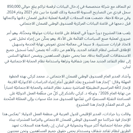
تم التعاقد مع شركة متخصصة في إدخال البيانات لرقمنة تراكم يبلغ حوالي 850,000
سجل فردي من التصاريح السنوية الاسمية وذلك للفترة ما بين عام 2021 وعام 2024.
وفي مرحلة لاحقة، خضعت هذه السجلات الرقمية لعملية تدقيق لضمان دقتها واكتمالها
قبل دمجها في قاعدة البيانات المركزية للصندوق الوطني للضمان الاجتماعي.
يلعب هذا المشروع دوراً حيوياً في الحفاظ على قاعدة بيانات موثوقة ومحدَّثة، وهو أمر
ضروري لعملية صنع السياسات القائمة على الأدلة. وهو يمكّن من إجراء تحليل تقني
لاتخاذ قرارات مستنيرة، لا سيما في معالجة تحدي تعويض نهاية الخدمة وتسهيل
الإطلاق السلس لنظام التقاعد الجديد. والأهم من ذلك، أنه يضمن أيضاً تسجيل جميع
الاستحقاقات المتراكمة بدقة، مما يحمي حقوق المساهمين ويضمن انتقالها السلس
إلى نظام التقاعد الجديد مما يعزز شفافية ونزاهة واستدامة نظام الحماية الاجتماعية في
لبنان.
وأشاد المدير العام للصندوق الوطني للضمان الاجتماعي د. محمد كركي بهذه الخطوة
المهمّة وقال: ”إنجاز هذا المشروع يعبّد الطريق أمام إجراء الدراسات الاكتواريّة اللازمة
لإنجاز كافّة المراسيم التطبيقيّة للمباشرة بتنفيذ نظام التقاعد والحماية الاجتماعيّة اعتباراً
من نهاية العام 2026″. وتوجّه د. كركي بالشكر إلى كلّ من منظّمة العمل الدوليّة على
المساعدة التقنيّة المستمرّة التي تقدّمها للصندوق منذ عدّة سنوات وإلى المملكة المتّحدة
على الدعم المقدّم لإنجاز هذا المشروع.
وقالت ربا جرادات، المدير الإقليمي للدول العربية في منظمة العمل الدولية: “يعكس هذا
الإنجاز قوة شراكتنا مع الصندوق الوطني للضمان الاجتماعي والتزامنا المشترك ببناء
نظام حماية اجتماعية أكثر مرونة وشمولية في لبنان. إن رقمنة هذه السجلات تمهد
الطريق لنظام تقاعد شفاف ومستدام يحمي حقوق جميع المساهمين. ونحن ممتنون