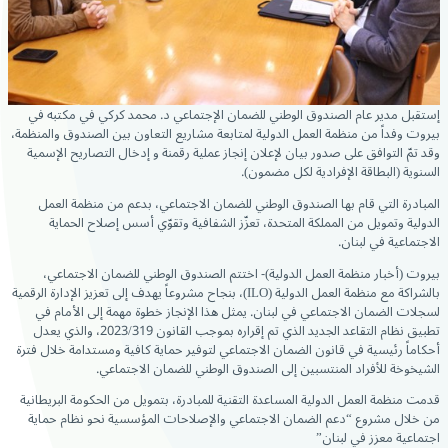
إستقبل مدير عام الصندوق الوطني للضمان الإجتماعي د. محمد كركي في مكتبه في
بيروت وفداً من منظمة العمل الدولية لمتابعة مشاريع التعاون بين الصندوق والمنظمة،
وقد تمّ التوافق على صدور بيان لإعلان إنجاز عملية رقمنة و إدخال التصاريح الإسمية
السنوية (البطاقة الإفرادية لكل مضمون).
المبادرة التي قام بها الصندوق الوطني للضمان الاجتماعي، بدعم من منظمة العمل
الدولية وتمويل من المملكة المتحدة، تعزّز الشفافية وتقوّي أسس إصلاح الحماية
الاجتماعية في لبنان.
بيروت (أخبار منظمة العمل الدولية)- اختتم الصندوق الوطني للضمان الاجتماعي،
بالشراكة مع منظمة العمل الدولية (ILO)، بنجاح مشروعاً يهدف إلى تعزيز الإدارة الرقمية
لسجلات الضمان الاجتماعي في لبنان. يمثل هذا الإنجاز خطوة مهمة إلى الأمام في
تطبيق نظام التقاعد الجديد الذي تم إقراره بموجب القانون 2023/319، والذي يعدل
أحكاماً رئيسية في قانون الضمان الاجتماعي لتوفير حماية كافية ومستدامة خلال فترة
الشيخوخة للأفراد المنتسبين إلى الصندوق الوطني للضمان الاجتماعي.
قدمت منظمة العمل الدولية المساعدة التقنية للمبادرة، بتمويل من الحكومة البريطانية
من خلال مشروع “دعم الضمان الاجتماعي والإصلاحات المؤسسية نحو نظام حماية
اجتماعية معزز في لبنان”