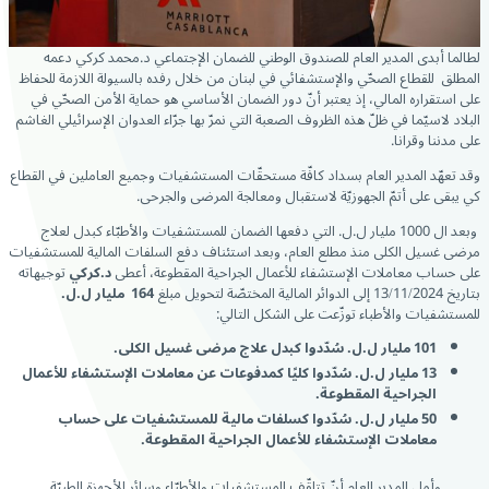
لطالما أبدى المدير العام للصندوق الوطني للضمان الإجتماعي د.محمد كركي دعمه
المطلق للقطاع الصحّي والإستشفائي في لبنان من خلال رفده بالسيولة اللازمة للحفاظ
على استقراره المالي، إذ يعتبر أنّ دور الضمان الأساسي هو حماية الأمن الصحّي في
البلاد لاسيّما في ظلّ هذه الظروف الصعبة التي نمرّ بها جرّاء العدوان الإسرائيلي الغاشم
على مدننا وقرانا.
وقد تعهّد المدير العام بسداد كافّة مستحقّات المستشفيات وجميع العاملين في القطاع
كي يبقى على أتمّ الجهوزيّة لاستقبال ومعالجة المرضى والجرحى.
وبعد ال 1000 مليار ل.ل. التي دفعها الضمان للمستشفيات والأطبّاء كبدل لعلاج
مرضى غسيل الكلى منذ مطلع العام، وبعد استئناف دفع السلفات المالية للمستشفيات
على حساب معاملات الإستشفاء للأعمال الجراحية المقطوعة، أعطى
د.كركي
توجيهاته
بتاريخ 13/11/2024 إلى الدوائر المالية المختصّة لتحويل مبلغ
164 مليار ل.ل.
للمستشفيات والأطباء
توزّعت على الشكل التالي:
101 مليار ل.ل. سُدّدوا كبدل علاج مرضى غسيل الكلى.
13 مليار ل.ل. سُدّدوا كليًا كمدفوعات عن معاملات الإستشفاء للأعمال
الجراحية المقطوعة.
50
مليار ل.ل. سُدّدوا كسلفات مالية للمستشفيات على حساب
معاملات الإستشفاء للأعمال الجراحية المقطوعة.
وأمل المدير العام أنّ تتلقّف المستشفيات والأطبّاء وسائر الأجهزة الطبيّة