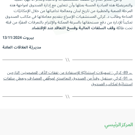
والتمريضيّة هذه المبادرة الحسنة بمثلها وأن تتعاون مع إدارة الصندوق لمواجهة هذه
المرحلة الصعبة والخطيرة من تاريخ لبنان ومعالجة تداعياتها من خلال الإمكانيّات
المتاحة وطالب د. كركي المستشفيات الإسراع بتقديم معاملاتها في مكاتب الصندوق
تمكيناً للإدارة من دفع مستحقاتها بالسرعة الممكنة والإلتزام بالتعرفات المقرّة من قبله
تحت طائلة
وقف السلفات المالية وفسخ التعاقد عند الإقتضاء
.
بيروت 13/11/2024
مديريّة العلاقات العامّة
←
89- كركي : تسهيلات استثنائيّة للإستفادة من نفقات الدّفن للمضمونين النازحين
→
91- كركي يستقبل وفداً من الصندوق التعاضدي لموظّفي المصارف ويعطي سلفات
استثنائية لمكاتب الصندوق
المركز الرئيسي