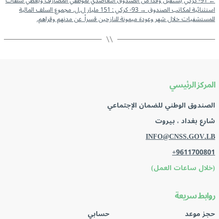
←
91- كركي يستقبل وفداً من الصندوق التعاضدي لموظّفي المصارف ويعطي سلفات
استثنائية لمكاتب الصندوق
→
93- كركي : 151 مليار ل.ل. مجموع السلف المالية
للمستشفيات خلال شهر وعودة ميمونة للنازحين قسراً عن مدنهم وقراهم.
المركز الرئيسي
الصندوق الوطني للضمان الإجتماعي
شارع بغداد ، بيروت
INFO@CNSS.GOV.LB
+9611700801
(خلال ساعات العمل)
روابط سريعة
حجز موعد
حسابي