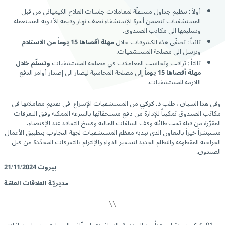
أولاً : تنظيم جداول مستقلّة لمعاملات جلسات العلاج الكيميائي من قبل
المستشفيات تتضمن أجرة الإستشفاء نصف نهار وقيمة الأدوية المستعملة
وتسليمها الى مكاتب الصندوق.
ثانياً : تصفّى هذه الكشوفات خلال
مهلة أقصاها 15 يوماً من الاستلام
وترسل الى مصلحة المستشفيات.
ثالثاً : تراقب وتحاسب المعاملات في مصلحة المستشفيات
وتسلّم خلال
مهلة أقصاها 15 يوماً
إلى مصلحة المحاسبة ليصار الى إصدار أوامر الدفع
اللازمة للمستشفيات.
وفي هذا السياق ، طلب
د. كركي
من المستشفيات الإسراع في تقديم معاملاتها في
مكاتب الصندوق تمكيناً للإدارة من دفع مستحقاتها بالسرعة الممكنة وفق التعرفات
المقرّرة من قبله تحت طائلة وقف السلفات المالية وفسخ التعاقد عند الإقتضاء،
مستبشراً خيراً بالتعاون الذي تبديه معظم المستشفيات لجهة التجاوب بتطبيق الأعمال
الجراحية المقطوعة والنظام الجديد لتسعير الدواء والإلتزام بالتعرفات المحدّدة من قبل
الصندوق.
بيروت 21/11/2024
مديريّة العلاقات العامّة