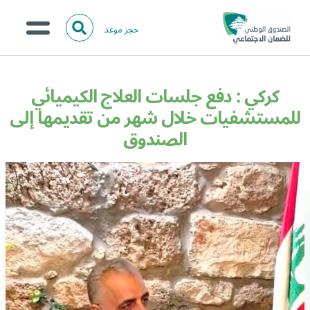
حجز موعد
ا
ل
البحث
ب
عن:
من نحن؟
ح
كركي : دفع جلسات العلاج الكيميائي
ث
الخدمات الالكترونية
للمستشفيات خلال شهر من تقديمها إلى
الصندوق
المركز الإعلامي
تواصل معنا