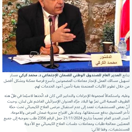
يتابع
المدير العام للصندوق الوطني للضمان الإجتماعي د. محمد كركي
مسار
تسهيل مسالك العمل لإنجاز معاملات المضمونين بأسرع فرصة ممكنة وبشكل أفضل
من خلال تطوير الآليات المعتمدة بغية تأمين أجود الخدمات لهم.
وعليه، واستكمالاً لمجموعة الإجراءات والتدابير التي كان قد اتّخذها لاسيّما في ظلّ هذه
الظروف الصعبة التي تمرّ بها البلاد جرّاء العدوان الإسرائيلي الغاشم على لبنان، وحيث
أنّ بعض المستشفيات تعمد إلى عدم استقبال مرضى العلاج الكيميائي تحت حجّة
تأخر الصندوق بدفع مستحقاتها، وبناء على اقتراح مديرية ضمان المرض والامومة،
أصدر المدير العام تعميماً بتاريخ 21/11/2024 حمل الرقم 2356 طلب بموجبه إلى جميع
المعنيّين معالجة طلبات ومعاملات جلسات العلاج الكيميائي مع الأدوية
للمستشفيات، وفقا للآتي: