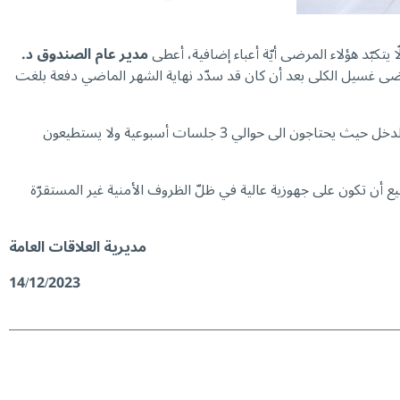
يتكبّد هؤلاء المرضى أيّة أعباء إضافية، أعطى
مدير عام الصندوق د.
غسيل الكلى بعد أن كان قد سدّد نهاية الشهر الماضي دفعة بلغت
بأنّ واجب الضمان تأمين تغطية صحيّة كاملة لمرضى غسيل الكلى ( 100 % على حساب الصندوق) فهم بمعظمهم معدومو الدخل حيث يحتاجون الى حوالي 3 جلسات أسبوعية ولا يستطيعون
 أن تكون على جهوزية عالية في ظلّ الظروف الأمنية غير المستقرّة
مديرية العلاقات العامة
14/12/2023