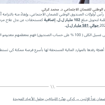
 الوطني للضمان الاجتماعي د. محمد كركي
س أولويّات الصندوق الوطني للضمان الاجتماعي، وإيفاءً منه بالتزامه ألّا 
102 مليار ل.ل. إضافية
كمستحقات عن بدل علاج مرضى 
20
حوالي 581 مليار ل.ل
.
هميّة رفدها بالموارد المالية المستحقة لها بأسرع فرصة ممكنة كي تستطيع
→
كركي يهنّئ اللبنانيّين بحلول الأعياد المجيدة