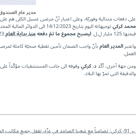
مدير عام الصندوق
على دفعات متتالية وفوريّة، وعلى اعتبار أنّ مرضى غسيل الكلى هم على رأ
محمد كركي
توجيهاته اليوم بتاريخ 14/12/2023 الى الدوائر المالية المختصّة لتحويل مبلغ
قيمتها 125 مليار ل.ل.
ليصبح مجموع ما تمّ دفعه
منذ بداية العام
23
واعتبر
المدير العام
العمل.
ومن جهة أخرى، أكّد
د. كركي
وقوفه الى جانب المستشفيات مؤكّداً على أ
والدقيقة التي تمرّ بها البلاد.
←
91- كركي: تضامناً مع شعبنا الصامد في غزّة، تقفل جميع مكاتب الضمان غداً الإثنين