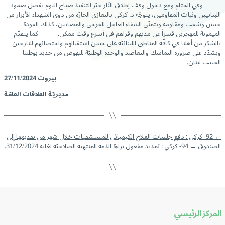
وفي الختام ومع دخول وقف إطلاق النّار حيّز التنفيذ صباح اليوم بفضل صمود
اللبنانيين وثبات المقاومين، يتوجّه د. كركي بالتعازي الحارّة من ذوي الشهداء الأبرار من
جيش وشعب ومقاومة ويتمنّى الشفاء العاجل للجرحى والمصابين، كذلك العودة
الميمونة للمهجرين قسراً عن مدنهم وقراهم في أسرع وقت ممكن. كما يتقدّم
بالشكر من أهلنا في كافّة المناطق اللبنانيّة على حسن استقبالهم واحتضانهم للنازحين
ويشدّد على ضرورة التماسك والتعاضد والوحدة الوطنيّة للنهوض من جديد بوطننا
الحبيب لبنان.
بيروت 27/11/2024
مديريّة العلاقات العامّة
←
92- كركي : دفع جلسات العلاج الكيميائي للمستشفيات خلال شهر من تقديمها إلى
الصندوق
→
94- كركي : تمديد مفعول براءة الذمة المنتهية الصلاحيّة لغاية 31/12/2024.
المركز الرئيسي