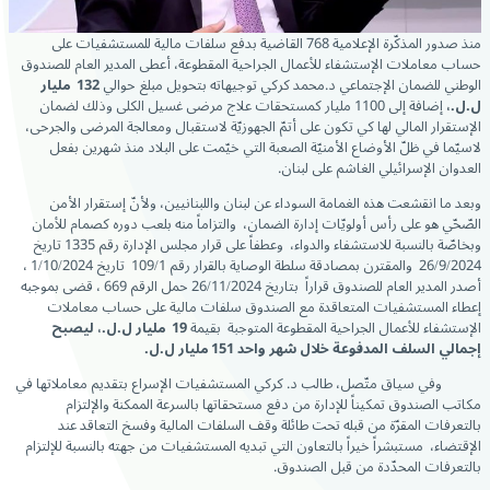
منذ صدور المذكّرة الإعلامية 768 القاضية بدفع سلفات مالية للمستشفيات على
حساب معاملات الإستشفاء للأعمال الجراحية المقطوعة، أعطى المدير العام للصندوق
الوطني للضمان الإجتماعي د.محمد كركي توجيهاته بتحويل مبلغ حوالي
132 مليار
ل.ل.،
إضافة إلى 1100 مليار كمستحقات علاج مرضى غسيل الكلى وذلك لضمان
الإستقرار المالي لها كي تكون على أتمّ الجهوزيّة لاستقبال ومعالجة المرضى والجرحى،
لاسيّما في ظلّ الأوضاع الأمنيّة الصعبة التي خيّمت على البلاد منذ شهرين بفعل
العدوان الإسرائيلي الغاشم على لبنان.
وبعد ما انقشعت هذه الغمامة السوداء عن لبنان واللبنانيين، ولأنّ إستقرار الأمن
الصّحّي هو على رأس أولويّات إدارة الضمان، والتزاماً منه بلعب دوره كصمام للأمان
وبخاصّة بالنسبة للاستشفاء والدواء، وعطفاً على قرار مجلس الإدارة رقم 1335 تاريخ
26/9/2024 والمقترن بمصادقة سلطة الوصاية بالقرار رقم 109/1 تاریخ 1/10/2024 ،
أصدر المدير العام للصندوق قراراً بتاريخ 26/11/2024 حمل الرقم 669 ، قضى بموجبه
إعطاء المستشفيات المتعاقدة مع الصندوق سلفات مالية على حساب معاملات
الإستشفاء للأعمال الجراحية المقطوعة المتوجبة بقيمة
19 مليار ل.ل.، ليصبح
إجمالي السلف المدفوعة خلال شهر واحد 151 مليار ل.ل.
وفي سياق متّصل، طالب د. كركي المستشفيات الإسراع بتقديم معاملاتها في
مكاتب الصندوق تمكيناً للإدارة من دفع مستحقاتها بالسرعة الممكنة والإلتزام
بالتعرفات المقرّة من قبله تحت طائلة وقف السلفات المالية وفسخ التعاقد عند
الإقتضاء، مستبشراً خيراً بالتعاون التي تبديه المستشفيات من جهته بالنسبة للإلتزام
بالتعرفات المحدّدة من قبل الصندوق.