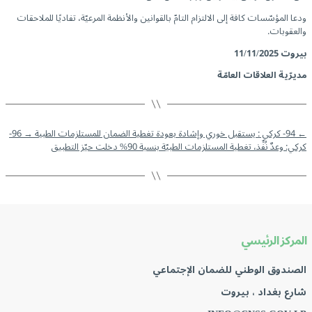
ودعا المؤسّسات كافة إلى الالتزام التامّ بالقوانين والأنظمة المرعيّة، تفاديًا للملاحقات
والعقوبات.
بيروت
11/11/2025
مديرّية العلاقات العامّة
←
94- كركي : يستقبل خوري وإشادة بعودة تغطية الضمان للمستلزمات الطبية
→
96-
كركي: وعدٌ نُفِّذ، تغطية المستلزمات الطبيّة بنسبة 90% دخلت حيّز التطبيق
المركز الرئيسي
الصندوق الوطني للضمان الإجتماعي
شارع بغداد ، بيروت