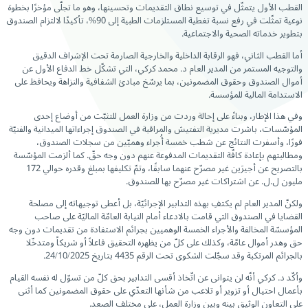
القطب الأول يتمثّل في توسيع نطاق التقديمات وتحسينها، وهو ما تجلّى مؤخرًا بخطوة
نوعية تمثّلت في رفع نسبة تغطية المستلزمات الطبية إلى 90%، تأكيدًا لالتزام الصندوق
بتطوير خدماته الصحية والاجتماعية.
أما القطب الثاني، فهو الرقابة الداخلية والخارجية الصارمة تحت الإشراف الدقيق
والتوجيه المستمر من المدير العام د. محمد كركي، التي تشكّل خط الدفاع الأول عن
أموال الصندوق وحقوق المضمونين، بما يرسّخ مبادئ الشفافية والنزاهة ويحافظ على
الاستدامة المالية للمؤسسة.
وفي هذا الإطار، وبناءً على إحالة وردت من وزارة العمل للتثبّت من أوضاع إحدى
المؤسّسات، باشرت مديرية التفتيش والمراقبة في الصندوق إجراءاتها الميدانية والفنيّة
فورًا، وأسفرت النتائج عن شطب خمسة أُجراء وهميّين من سجلات الصندوق،
ومطالبتهم بإعادة كافّة التقديمات المدفوعة عنهم دون وجه حقّ. كما ألزمت المؤسّسة
بالتصريح عن أجيرَين غير مصرّح عنهما سابقًا، وتمّ تكليفها بمبلغ وقدره حوالي 172
مليون ل.ل. عن اشتراكات غير مصرّح بها للصندوق.
ولكنّ المدير العام لم يكتفِ بهذه التدابير الإجرائيّة، بل أعطى توجيهاته إلى مصلحة
القضايا في الصندوق التي قامت بالادعاء أمام النيابة العامّة الماليّة على صاحب
المؤسسّة المخالفة والأجراء الخمسة الوهميين بجرائم الاستفادة من تقديمات دون وجه
حق وهدر أموال عامّة، وكذلك على كلّ من يظهره التحقيق فاعلاً أو شريكاً ومتدخّلا
بالجرائم المرتكبة وقد سجّلت الشكوى تحت الرقم 4435 بتاريخ 24/10/2025.
وأكّد د. كركي أنّه لن يتوانى عن اتّخاذ أقسى التدابير بحق كلّ من تسوّل له نفسه القيام
بأعمال احتيال أو تزوير أو تلاعب من شأنها التعدّي على حقوق المضمونين كما أثنى
على التعاون الوثيق بينه وبين وزارة العمل، على مختلف الصعد.