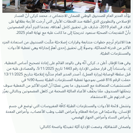
يؤكّد المدير العام للصندوق الوطني للضمان الاجتماعي د. محمد كركي أنّ المسار
الإصلاحي والتطويري الذي أطلقه منذ اللحظات الأولى التي أرخت الأزمة بظلالها على
البلاد في العام 2019، شارف على تحقيق كامل أهدافه، بعدما التزم أمام المضمونين
بأنّ التقديمات الصحيّة ستعود تدريجيًا إلى ما كانت عليه مع نهاية العام 2025.
هذا الالتزام تُرجِم خطوات متتابعة وقرارات إصلاحيّة مكّنت الصندوق من استعادة الجزء
الأكبر من قدرته الحمائيّة، وصولًا إلى تحقيق إحدى أهمّ إنجازاته وهي تغطية الأدوات
والمستلزمات الطبيّة.
وفي هذا الإطار، أعلن د. كركي أنّه وفى بالوعد القائم على إعادة تصحيح أساس التغطية،
إذ، واستناداً إلى قرار مجلس الإدارة رقم 1443 تاريخ 5/11/2025، والمصادق عليه من
قبل سلطة الوصاية (وزارة العمل)، أصدر المدير العام مذكّرة إعلاميّة بتاريخ 13/11/2025
حملت الرقم 816 قضى بموجبها تغطية المستلزمات الطبيّة بنسبة 90% في
المستشفيات المتعاقدة مع الصندوق، ما يعني عمليًا أنّ الجزء الأكبر من التغطية سوف
يتحمّلها الصندوق، ممّا يخفّف الأعباء الماليّة الضخمة عن كاهل المضمونين وبالتالي يعزّز
من قدرتهم على الاستشفاء.
وتشمل لائحة الأدوات والمستلزمات الطبيّة كافّة المغروسات التي توضع في جسم
الإنسان، ولاسيّما في جراحة العظام وأمراض القلب وطب الأعصاب، وأمراض المعدة
وأمراض النساء وأمراض الجهاز الهضمي.
ولضمان الشفافيّة، وضعت الإدارة آليّة تنفيذيّة واضحة كالتالي: