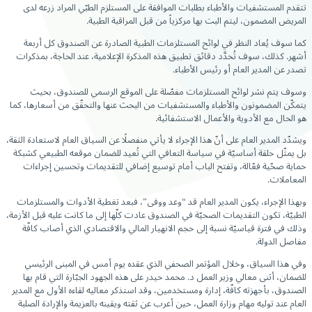
تتقدم المستشفيات والأطباء بطلبات الموافقة على المستلزم الطبّي المراد زرعه لدى
المريض المضمون، ليتم البت بها مركزياً من قبل المراقبة الطبية.
كما سوف يُعاد النظر في لوائح المستلزمات الطبية الصادرة عن الصندوق كل أربعة
أشهر. كذلك، سوف تُحدَّد دقائق تطبيق هذه المذكرة الإعلامية، عند الحاجة، بمذكرات
تصدر عن المدير العام أو رئيس الأطباء.
وسوف يتم نشر لوائح المستلزمات مفصّلة على الموقع الرسمي للصندوق، بحيث
يتمكّن المضمونون والأطباء والمستشفيات من البحث عنها والتحقّق من أسعارها، كما
هو الحال مع الأدوية والأعمال الاستشفائية.
ويشدّد المدير العام على أنّ هذا الإجراء لا يأتي منفصلًا عن السياق العام لاستعادة الثقة،
بل يمثّل حلقة أساسيّة في سياسة التعافي التي تُعيد للضمان موقعه الطبيعي كشبكة
حماية صحّية فعّالة، وتفتح الباب أمام توسيع إضافي للتقديمات وتحسين إجراءات
المعاملات.
وبهذا الإجراء، يكون المدير العام قد “وعد ووفى”، فبعد تغطية الأدوات والمستلزمات
الطبيّة، تكون التقديمات الصحيّة في الصندوق عادت كلّها إلى ما كانت عليه قبل الأزمة،
وذلك في فترة قياسيّة نسبة إلى حجم الانهيار المالي والاقتصادي الذي أصاب كافّة
مفاصل الدولة.
وفي هذا السياق، وخلال المؤتمر الصحفي الذي عقده يوم أمس في المبنى الرئيسي
للضمان، أثنى معالي وزير العمل د. محمد حيدر على هذه الجهود الجبّارة التي قام بها
الصندوق، بأجهزته كافّة، إدارة ومستخدمين، وقد استذكر معاليه لقاءه الأول مع المدير
العام عند توليه مهام وزارة العمل، حين أعرب عن ثقته ويقينه بالعزيمة والإرادة الصلبة