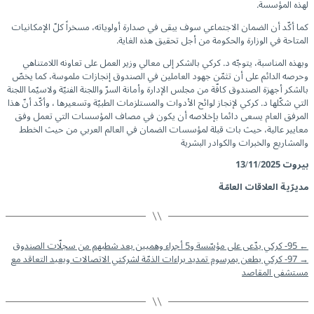
لهذه المؤسسة.
كما أكّد أن الضمان الاجتماعي سوف يبقى في صدارة أولوياته، مسخراً كلّ الإمكانيات
المتاحة في الوزارة والحكومة من أجل تحقيق هذه الغاية.
وبهذه المناسبة، يتوجّه د. كركي بالشكر إلى معالي وزير العمل على تعاونه اللامتناهي
وحرصه الدائم على أن تثمّن جهود العاملين في الصندوق إنجازات ملموسة، كما يخصّ
بالشكر أجهزة الصندوق كافّة من مجلس الإدارة وأمانة السرّ واللجنة الفنيّة ولاسيّما اللجنة
التي شكّلها د. كركي لإنجاز لوائح الأدوات والمستلزمات الطبيّة وتسعيرها ، وأكّد أنّ هذا
المرفق العام يسعى دائما بإخلاصه أن يكون في مصاف المؤسسات التي تعمل وفق
معايير عالية، حيث بات قبلة لمؤسسات الضمان في العالم العربي من حيث الخطط
والمشاريع والخبرات والكوادر البشرية
بيروت
13/11/2025
مديرّية العلاقات العامّة
←
95- كركي يدّعى على مؤسّسة و5 أجراء وهميين بعد شطبهم من سجلّات الصندوق
→
97- كركي يطعن بمرسوم تمديد براءات الذمّة لشركتي الاتصالات ويعيد التعاقد مع
مستشفى المقاصد