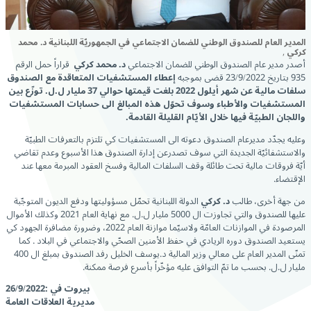
المدير العام للصندوق الوطني للضمان الاجتماعي في الجمهوريّة اللبنانية د. محمد
كركي
,
أصدر مدير عام الصندوق الوطني للضمان الاجتماعي
د. محمد كركي
قراراً حمل الرقم
935 بتاريخ 23/9/2022 قضى بموجبه
إعطاء المستشفيات المتعاقدة مع الصندوق
سلفات مالية عن شهر أيلول 2022 بلغت قيمتها حوالي 37 مليار ل.ل. توزّع بين
المستشفيات والأطباء وسوف تحوّل هذه المبالغ الى حسابات المستشفيات
واللجان الطبيّة فيها خلال الأيّام القليلة القادمة.
وعليه يجدّد مديرعام الصندوق دعوته الى المستشفيات كي تلتزم بالتعرفات الطبيّة
والاستشفائيّة الجديدة التي سوف تصدرعن إدارة الصندوق هذا الأسبوع وعدم تقاضي
أيّة فروقات مالية تحت طائلة وقف السلفات المالية وفسخ العقود المبرمة معها عند
الإقتضاء.
من جهة أخرى، طالب
د. كركي
الدولة اللبنانية تحمّل مسؤوليتها ودفع الديون المتوجّبة
عليها للصندوق والتي تجاوزت ال 5000 مليار ل.ل. مع نهاية العام 2021 وكذلك الأموال
المرصودة في الموازنات العامّة ولاسيّما موازنة العام 2022، وضرورة مضافرة الجهود كي
يستعيد الصندوق دوره الريادي في حفظ الأمنين الصحّي والاجتماعي في البلاد . كما
تمنّى المدير العام على معالي وزير المالية د.يوسف الخليل رفد الصندوق بمبلغ ال 400
مليار ل.ل. بحسب ما تمّ التوافق عليه مؤخّراً بأسرع فرصة ممكنة.
بيروت في :26/9/2022
مديرية العلاقات العامة