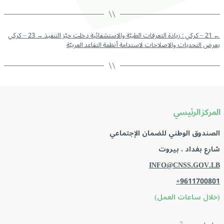
←
21 – كركي : زيادة التعرفات الطبيّة والاستشفائية دخلت حيّز التنفيذ
→
23 – كركي
يعرض التحديات والاصلاحات لاستدامة أنظمة التقاعد العربيّة
المركز الرئيسي
الصندوق الوطني للضمان الإجتماعي
شارع بغداد ، بيروت
INFO@CNSS.GOV.LB
+9611700801
(خلال ساعات العمل)