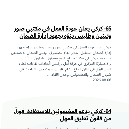
65- كركي يعلن عودة العمل في مكتبي صور
وتبنين وطليس ينوّه بجهود إدارة الضمان
كركي يعلن عودة العمل في مكتبي صور وتبنين وطليس ينوّه بجهود
إدارة الضمان استقبل المدير العام للصندوق الوطني للضمان الاجتماعي
د. محمد كركي في مكتبه صباح اليوم مسؤول الشؤون البلديّة
والاختياريّة المركزي في حركة أمل ورئيس اتّحادات نقابات قطاع
النقل البرّي في لبنان الحاج بسّام طليس، حيث جرى التباحث في
شؤون الضمان والمضمونين. وخلال اللقاء،…
2026-08-06
64- كركي يدعو المضمونين للاستفادة، فوراً،
من قانون تعليق المهل