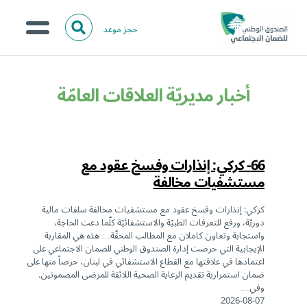
حجز موعد
ا
ل
البحث
ب
عن:
من نحن؟
ح
أخبار مديريّة العلاقات العامّة
ث
الخدمات الالكترونية
المركز الإعلامي
66- كركي: إنذارات وفسخ عقود مع
تواصل معنا
مستشفيات مخالفة
كركي: إنذارات وفسخ عقود مع مستشفيات مخالفة سلفات مالية
دوريّة، ورفع للتعرفات الطبيّة والاستشفائيّة كلّما دعت الحاجة،
واستجابة وتعاون كاملان مع المطالب المحقّة… هذه هي المقاربة
الإيجابية التي حرصت إدارة الصندوق الوطني للضمان الاجتماعي على
اعتمادها في علاقتها مع القطاع الاستشفائي في لبنان، حرصاً منها على
ضمان استمرارية تقديم الرعاية الصحية اللائقة للمرضى المضمونين.
وفي…
2026-08-07