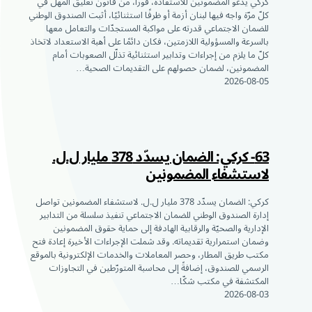
كركي يدعو المضمونين للاستفادة، فوراً، من قانون تعليق المهل في
كلّ مرّة واجه فيها لبنان أزمة أو ظرفًا استثنائيًا، أثبت الصندوق الوطني
للضمان الاجتماعي قدرته على مواكبة المستجدّات والتعامل معها
بالسرعة والمسؤولية اللازمتين، فكان دائمًا على أهبة الاستعداد لاتخاذ
كلّ ما يلزم من إجراءات وتدابير استثنائية تذلّل الصعوبات أمام
المضمونين، لضمان حصولهم على التقديمات الصحية…
2026-08-05
63- كركي: الضمان يسدّد 378 مليار ل.ل.
لاستشفاء المضمونين
كركي: الضمان يسدّد 378 مليار ل.ل. لاستشفاء المضمونين تواصل
إدارة الصندوق الوطني للضمان الاجتماعي تنفيذ سلسلة من التدابير
الإدارية والصحيّة والرقابية الهادفة إلى حماية حقوق المضمونين
وضمان استمرارية تقديماته. وقد شملت الإجراءات الأخيرة إعادة فتح
مكتب طريق المطار، وحصر المعاملات والخدمات الإلكترونية بالموقع
الرسمي للصندوق، إضافةً إلى محاسبة المتورّطين في التجاوزات
المكتشفة في مكتب شكّا…
2026-08-03