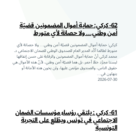
62- كركي: حماية أموال المضمونين قضيّة
أمن وطني… ولا حصانة لأي متورط
كركي: حماية أموال المضمونين قضيّة أمن وطني… ولا حصانة لأي
متورط لطالما أكّد المدير العام للصندوق الوطني للضمان الاجتماعي د.
محمد كركي أنّ حماية أموال المضمونين والرقابة على حسن إنفاقها
ليستا مجرّد خطّ أحمر، بل هما قضيّة أمن وطني، لأنّ هذه الأموال هي
حقوق الناس، والصندوق مؤتمن عليها، ولن يخون هذه الأمانة أو
يتهاون في…
2026-07-30
61- كركي : يلتقي رؤساء مؤسسات الضمان
الاجتماعي في تونس ويطّلع على التجربة
التونسية